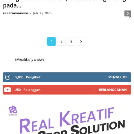
pada...
realitanyanews
-
Juli 30, 2026
0
1
2
3
@realitanyanews
5,000
Pengikut
MENGIKUTI
250
Pelanggan
BERLANGGANAN