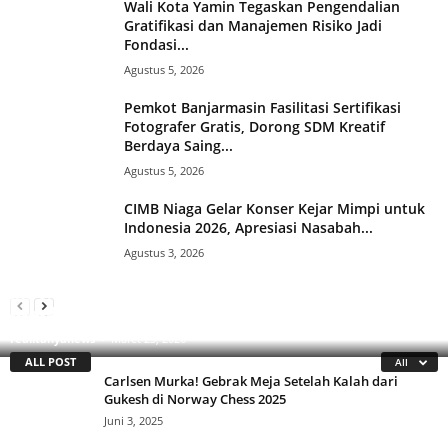
Wali Kota Yamin Tegaskan Pengendalian
Gratifikasi dan Manajemen Risiko Jadi
Fondasi...
Agustus 5, 2026
Pemkot Banjarmasin Fasilitasi Sertifikasi
Fotografer Gratis, Dorong SDM Kreatif
Berdaya Saing...
Agustus 5, 2026
CIMB Niaga Gelar Konser Kejar Mimpi untuk
Indonesia 2026, Apresiasi Nasabah...
Agustus 3, 2026
IKN Nusantara Kerap Disindir, Bos PIK Aguan Pasang
Sejarah Baru! Veda Ega Pratama Jadi Pebalap
Badan
Indonesia Pertama yang Naik Podium di Moto3
Brasil
realitanyanews
-
Agustus 18, 2024
realitanyanews
-
Maret 23, 2026
ALL POST
All
Carlsen Murka! Gebrak Meja Setelah Kalah dari
Gukesh di Norway Chess 2025
Juni 3, 2025