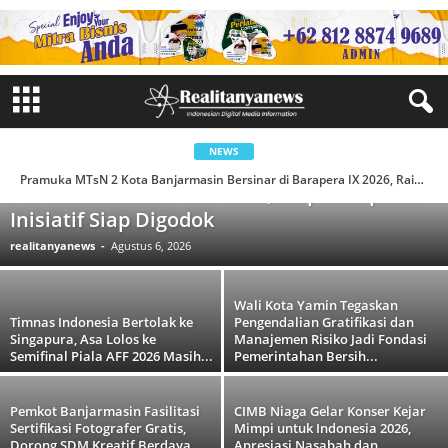
NEWS
Pemkot dan DPRD Banjarmasin Bahas
Pramuka MTsN 2 Kota Banjarmasin Bersinar di Barapera IX 2026, Raih 10 Penghargaan
Perubahan KUA-PPAS 2026, Empat Raperda
Inisiatif Siap Digodok
realitanyanews
-
Agustus 6, 2026
Wali Kota Yamin Tegaskan
Timnas Indonesia Bertolak ke
Pengendalian Gratifikasi dan
Singapura, Asa Lolos ke
Manajemen Risiko Jadi Fondasi
Semifinal Piala AFF 2026 Masih...
Pemerintahan Bersih...
Pemkot Banjarmasin Fasilitasi
CIMB Niaga Gelar Konser Kejar
Sertifikasi Fotografer Gratis,
Mimpi untuk Indonesia 2026,
Dorong SDM Kreatif Berdaya
Apresiasi Nasabah dan