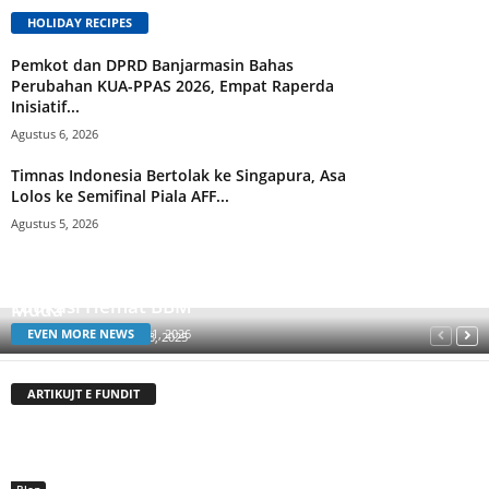
HOLIDAY RECIPES
Pemkot dan DPRD Banjarmasin Bahas
Perubahan KUA-PPAS 2026, Empat Raperda
Inisiatif...
Agustus 6, 2026
Timnas Indonesia Bertolak ke Singapura, Asa
Lolos ke Semifinal Piala AFF...
Agustus 5, 2026
Dramatis, Belanda Lolos Semifinal Usai Hajar Turki
FOMO! Fazzio Hybrid Movement Meriahkan
Mini Contest Honda Custom & Live Music:
Banjarmasin, Yamaha Hadirkan Moru Doll Class dan
Showroom Disulap Jadi Panggung Kreativitas Anak
realitanyanews
-
Juli 7, 2024
Edukasi Hemat BBM
Muda
EVEN MORE NEWS
realitanyanews
-
Mei 31, 2026
realitanyanews
-
Juli 23, 2025
ARTIKUJT E FUNDIT
Blog