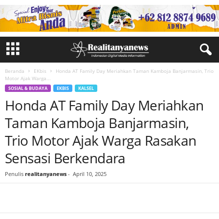
Beranda
EKbis
Honda AT Family Day Meriahkan Taman Kamboja Banjarmasin, Trio
Motor Ajak Warga...
SOSIAL & BUDAYA
EKBIS
KALSEL
Honda AT Family Day Meriahkan
Taman Kamboja Banjarmasin,
Trio Motor Ajak Warga Rasakan
Sensasi Berkendara
Penulis
realitanyanews
-
April 10, 2025