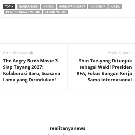
TOPIK
BANJARMASIN
HONDA
HONDATRIOMOTOR
INDONESIA
KALSEL
PT ASTRA HONDA MOTOR
PT TRIO MOTOR
Artikulli paraprak
Artikulli tjetër
The Angry Birds Movie 3
Shin Tae-yong Ditunjuk
Siap Tayang 2027:
sebagai Wakil Presiden
Kolaborasi Baru, Suasana
KFA, Fokus Bangun Kerja
Lama yang Dirindukan!
Sama Internasional
realitanyanews