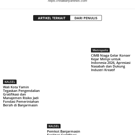
https://realitanyanews.com
ARTIKEL TERKAIT
DARI PENULIS
Metropolis
CIMB Niaga Gelar Konser
Kejar Mimpi untuk
Indonesia 2026, Apresiasi
Nasabah dan Dukung
Industri Kreatif
KALSEL
Wali Kota Yamin
Tegaskan Pengendalian
Gratifikasi dan
Manajemen Risiko Jadi
Fondasi Pemerintahan
Bersih di Banjarmasin
KALSEL
Pemkot Banjarmasin
Fasilitasi Sertifikasi