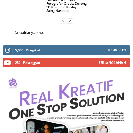
Fotografer Gratis, Dorong
SDM Kreatif Berdaya
Saing Nasional
@realitanyanews
5,000
Pengikut
MENGIKUTI
250
Pelanggan
BERLANGGANAN