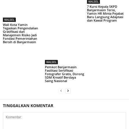
KALSEL
7 Kursi Kepala SKPD
Banjarmasin Terisi,
Yamin HR Minta Pejabat
Baru Langsung Adaptasi
KALSEL
dan Kawal Program
Wali Kota Yamin
Tegaskan Pengendalian
Gratifikasi dan
Manajemen Risiko Jadi
Fondasi Pemerintahan
Bersih di Banjarmasin
KALSEL
Pemkot Banjarmasin
Fasilitasi Sertifikasi
Fotografer Gratis, Dorong
SDM Kreatif Berdaya
Saing Nasional
TINGGALKAN KOMENTAR