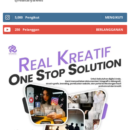
@realitanyanews
5,000
Pengikut
MENGIKUTI
250
Pelanggan
BERLANGGANAN