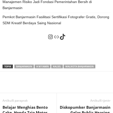
Manajemen Risiko Jadi Fondasi Pemerintahan Bersih di
Banjarmasin
Pemkot Banjarmasin Fasilitasi Sertifikasi Fotografer Gratis, Dorong
SDM Kreatif Berdaya Saing Nasional
Instagram
Tautan
TikTok
TOPIK
BANJARMASIN
H M YAMIN
KALSEL
WALIKOTA BANJARMASIN
Artikulli paraprak
Artikulli tjetër
Belajar Menghias Bento
Diskopumker Banjarmasin
Cake, Honda Trio Motor
Gelar Public Hearing,