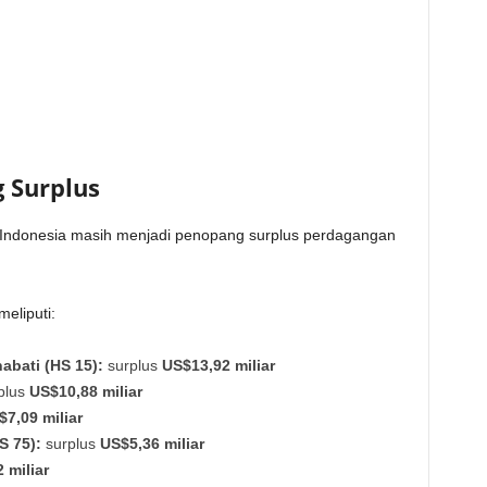
 Surplus
an Indonesia masih menjadi penopang surplus perdagangan
eliputi:
bati (HS 15):
surplus
US$13,92 miliar
plus
US$10,88 miliar
$7,09 miliar
S 75):
surplus
US$5,36 miliar
 miliar