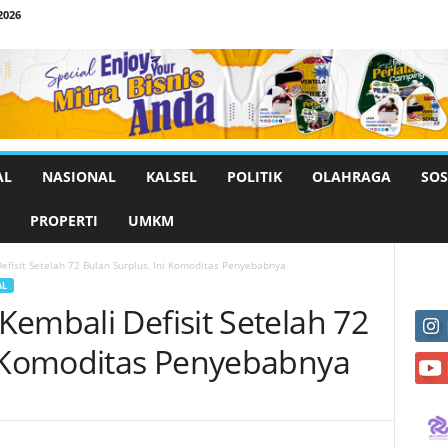
2026
AL
NASIONAL
KALSEL
POLITIK
OLAHRAGA
SOS
PROPERTI
UMKM
fisit Setelah 72 Bulan Surplus, Ini Komoditas Penyebabnya
AL
embali Defisit Setelah 72
i Komoditas Penyebabnya