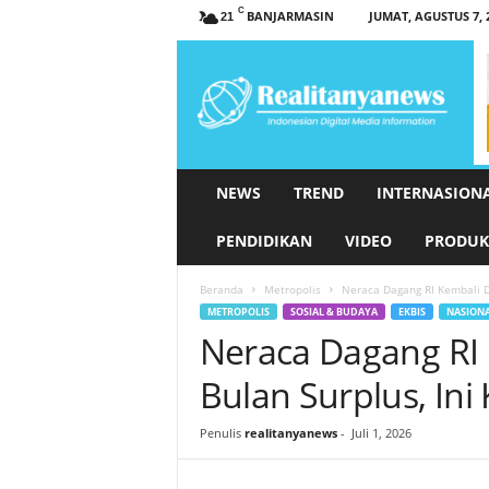
C
BANJARMASIN
JUMAT, AGUSTUS 7, 
21
r
e
a
l
i
t
a
NEWS
TREND
INTERNASION
n
y
PENDIDIKAN
VIDEO
PRODUK
a
n
Beranda
Metropolis
Neraca Dagang RI Kembali De
e
METROPOLIS
SOSIAL & BUDAYA
EKBIS
NASION
w
Neraca Dagang RI K
s
.
Bulan Surplus, In
c
o
Penulis
realitanyanews
-
Juli 1, 2026
m