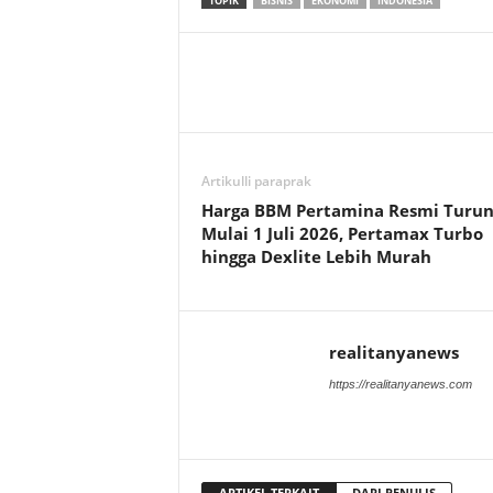
TOPIK
BISNIS
EKONOMI
INDONESIA
Artikulli paraprak
Harga BBM Pertamina Resmi Turu
Mulai 1 Juli 2026, Pertamax Turbo
hingga Dexlite Lebih Murah
realitanyanews
https://realitanyanews.com
ARTIKEL TERKAIT
DARI PENULIS