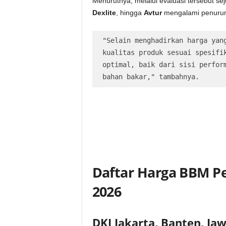
Menurutnya, melalui evaluasi tersebut se
Dexlite
, hingga
Avtur
mengalami penurun
"Selain menghadirkan harga yang
kualitas produk sesuai spesifik
optimal, baik dari sisi perform
bahan bakar," tambahnya.
Daftar Harga BBM Pe
2026
DKI Jakarta, Banten, Jaw