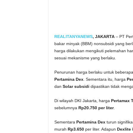
REALITANYANEWS
, JAKARTA
– PT Per
bakar minyak (BBM) nonsubsidi yang berl
harga dilakukan mengikuti pelemahan har
sesuai mekanisme yang berlaku.
Penurunan harga berlaku untuk beberapa
Pertamina Dex
. Sementara itu, harga
Per
dan
Solar subsidi
dipastikan tidak meng
Di wilayah DKI Jakarta, harga
Pertamax 
sebelumnya
Rp20.750 per liter
.
Sementara
Pertamina Dex
turun signifik
murah
Rp3.650
per liter. Adapun
Dexlite
k