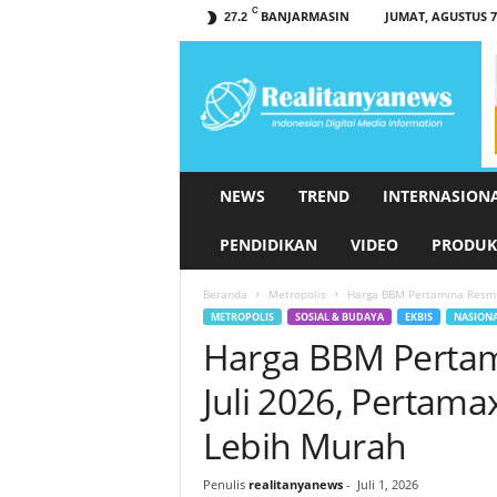
C
BANJARMASIN
JUMAT, AGUSTUS 7,
27.2
r
e
a
l
i
t
a
NEWS
TREND
INTERNASION
n
y
PENDIDIKAN
VIDEO
PRODUK
a
n
Beranda
Metropolis
Harga BBM Pertamina Resmi 
e
METROPOLIS
SOSIAL & BUDAYA
EKBIS
NASION
w
Harga BBM Pertam
s
.
Juli 2026, Pertama
c
o
Lebih Murah
m
Penulis
realitanyanews
-
Juli 1, 2026