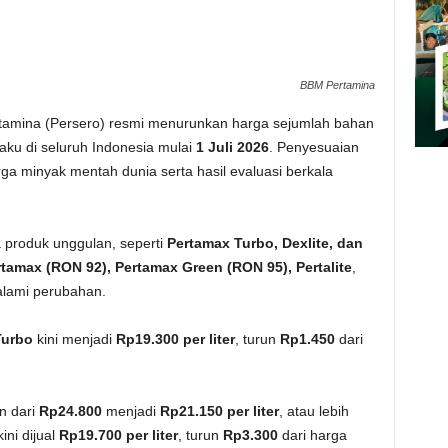
BBM Pertamina
tamina (Persero) resmi menurunkan harga sejumlah bahan
aku di seluruh Indonesia mulai
1 Juli 2026
. Penyesuaian
ga minyak mentah dunia serta hasil evaluasi berkala
 produk unggulan, seperti
Pertamax Turbo, Dexlite, dan
tamax (RON 92), Pertamax Green (RON 95), Pertalite
,
alami perubahan.
Turbo
kini menjadi
Rp19.300 per liter
, turun
Rp1.450
dari
an dari
Rp24.800
menjadi
Rp21.150 per liter
, atau lebih
ini dijual
Rp19.700 per liter
, turun
Rp3.300
dari harga