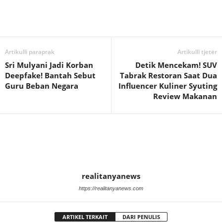
Artikulli paraprak
Artikulli tjetër
Sri Mulyani Jadi Korban
Detik Mencekam! SUV
Deepfake! Bantah Sebut
Tabrak Restoran Saat Dua
Guru Beban Negara
Influencer Kuliner Syuting
Review Makanan
realitanyanews
https://realitanyanews.com
ARTIKEL TERKAIT
DARI PENULIS