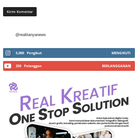
@realitanyanews
5,000
Pengikut
MENGIKUTI
250
Pelanggan
BERLANGGANAN