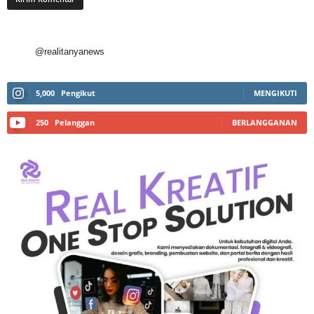
@realitanyanews
5,000
Pengikut
MENGIKUTI
250
Pelanggan
BERLANGGANAN