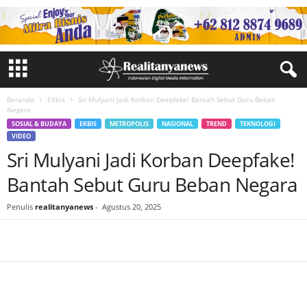
Beranda
EKbis
Sri Mulyani Jadi Korban Deepfake! Bantah Sebut Guru Beban
Negara
SOSIAL & BUDAYA
EKBIS
METROPOLIS
NASIONAL
TREND
TEKNOLOGI
VIDEO
Sri Mulyani Jadi Korban Deepfake!
Bantah Sebut Guru Beban Negara
Penulis
realitanyanews
-
Agustus 20, 2025