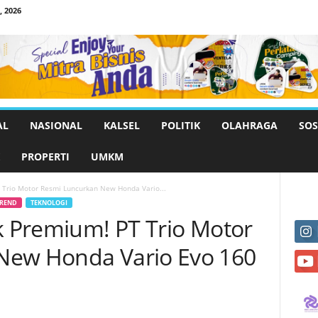
 2026
AL
NASIONAL
KALSEL
POLITIK
OLAHRAGA
SOS
PROPERTI
UMKM
T Trio Motor Resmi Luncurkan New Honda Vario...
REND
TEKNOLOGI
ik Premium! PT Trio Motor
New Honda Vario Evo 160