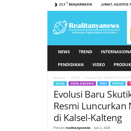
C
BANJARMASIN
JUMAT, AGUSTUS 7,
23.3
r
e
a
l
i
t
a
NEWS
TREND
INTERNASION
n
y
PENDIDIKAN
VIDEO
PRODUK
a
n
Beranda
KALSEL
Evolusi Baru Skutik Premium! P
e
KALSEL
SOSIAL & BUDAYA
EKBIS
PRODUK
T
w
Evolusi Baru Skut
s
.
Resmi Luncurkan 
c
o
di Kalsel-Kalteng
m
Penulis
realitanyanews
-
Juli 2, 2026