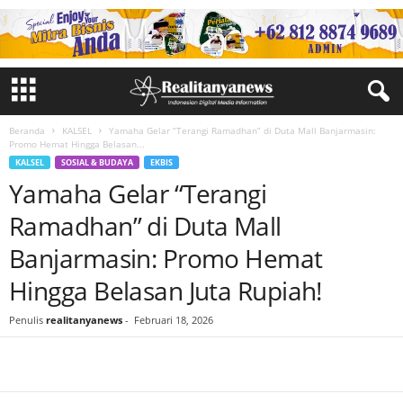
Beranda
KALSEL
Yamaha Gelar “Terangi Ramadhan” di Duta Mall Banjarmasin:
Promo Hemat Hingga Belasan...
KALSEL
SOSIAL & BUDAYA
EKBIS
Yamaha Gelar “Terangi
Ramadhan” di Duta Mall
Banjarmasin: Promo Hemat
Hingga Belasan Juta Rupiah!
Penulis
realitanyanews
-
Februari 18, 2026