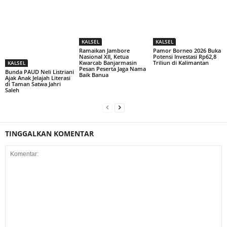
KALSEL
KALSEL
Ramaikan Jambore
Pamor Borneo 2026 Buka
Nasional XII, Ketua
Potensi Investasi Rp62,8
Kwarcab Banjarmasin
Triliun di Kalimantan
KALSEL
Pesan Peserta Jaga Nama
Bunda PAUD Neli Listriani
Baik Banua
Ajak Anak Jelajah Literasi
di Taman Satwa Jahri
Saleh
TINGGALKAN KOMENTAR