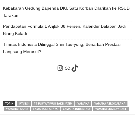
Kebakaran Gedung Bapenda DKI, Satu Korban Dilarikan ke RSUD
Tarakan
Pendapatan Formula 1 Anjlok 38 Persen, Kalender Balapan Jadi
Biang Keladi
Timnas Indonesia Ditinggal Shin Tae-yong, Benarkah Prestasi
Langsung Merosot?
Instagram
Tautan
TikTok
TOPIK
PT STSJ
PT SURYA TIMUR SAKTI JATIM
YAMAHA
YAMAHA AEROX ALPHA
YAMAHA FAZZIO
YAMAHA GEAR 125
YAMAHA INDONESIA
YAMAHA SUNDAY RACE