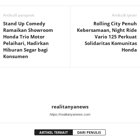
Artikulli paraprak
Artikulli tjetër
Stand Up Comedy
Rolling City Penuh
Ramaikan Showroom
Kebersamaan, Night Ride
Honda Trio Motor
Vario 125 Perkuat
Pelaihari, Hadirkan
Solidaritas Komunitas
Hiburan Segar bagi
Honda
Konsumen
realitanyanews
https://realitanyanews.com
ARTIKEL TERKAIT
DARI PENULIS