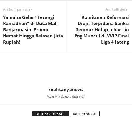
Artikulli paraprak
Artikulli tjetër
Yamaha Gelar “Terangi
Komitmen Reformasi
Ramadhan” di Duta Mall
Diuji: Terpidana Sanksi
Banjarmasin: Promo
Seumur Hidup Johar Lin
Hemat Hingga Belasan Juta
Eng Muncul di VVIP Final
Rupiah!
Liga 4 Jateng
realitanyanews
https://realitanyanews.com
ARTIKEL TERKAIT
DARI PENULIS