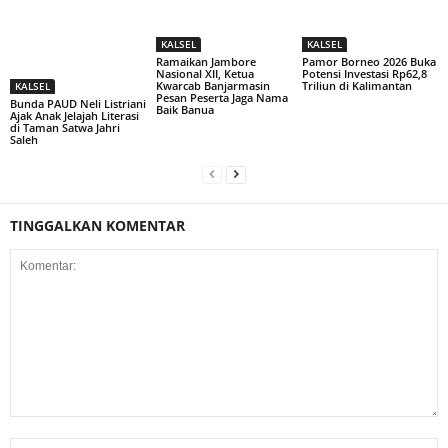
KALSEL
KALSEL
Ramaikan Jambore
Pamor Borneo 2026 Buka
Nasional XII, Ketua
Potensi Investasi Rp62,8
Kwarcab Banjarmasin
Triliun di Kalimantan
KALSEL
Pesan Peserta Jaga Nama
Bunda PAUD Neli Listriani
Baik Banua
Ajak Anak Jelajah Literasi
di Taman Satwa Jahri
Saleh
TINGGALKAN KOMENTAR