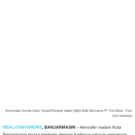
Komunitas Honda Vario Tampil Kompak dalam Night Ride Bersama PT Trio Motor. Foto
Dok istimewa
REALITANYANEWS
, BANJARMASIN
– Atmosfer malam Kota
Banjarmasin terasa berbeda dengan hadirnya ratusan semangat