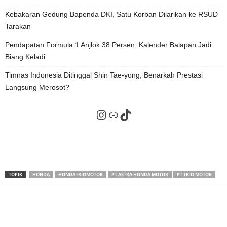
Kebakaran Gedung Bapenda DKI, Satu Korban Dilarikan ke RSUD
Tarakan
Pendapatan Formula 1 Anjlok 38 Persen, Kalender Balapan Jadi
Biang Keladi
Timnas Indonesia Ditinggal Shin Tae-yong, Benarkah Prestasi
Langsung Merosot?
Instagram
Tautan
TikTok
TOPIK
HONDA
HONDATRIOMOTOR
PT ASTRA HONDA MOTOR
PT TRIO MOTOR