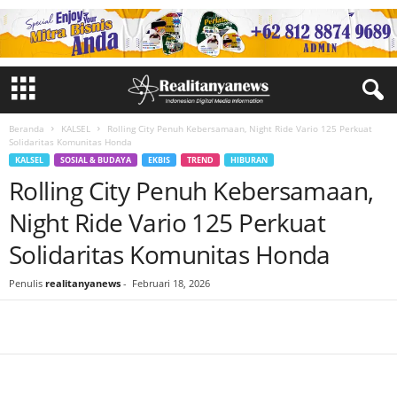
Beranda
KALSEL
Rolling City Penuh Kebersamaan, Night Ride Vario 125 Perkuat
Solidaritas Komunitas Honda
KALSEL
SOSIAL & BUDAYA
EKBIS
TREND
HIBURAN
Rolling City Penuh Kebersamaan,
Night Ride Vario 125 Perkuat
Solidaritas Komunitas Honda
Penulis
realitanyanews
-
Februari 18, 2026