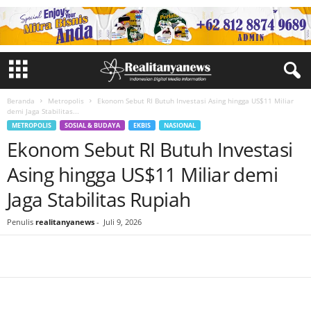
Beranda
Metropolis
Ekonom Sebut RI Butuh Investasi Asing hingga US$11 Miliar
demi Jaga Stabilitas...
METROPOLIS
SOSIAL & BUDAYA
EKBIS
NASIONAL
Ekonom Sebut RI Butuh Investasi
Asing hingga US$11 Miliar demi
Jaga Stabilitas Rupiah
Penulis
realitanyanews
-
Juli 9, 2026