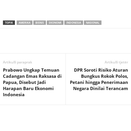
TOPIK
AMERIKA
BISNIS
EKONOMI
INDONESIA
NASIONAL
Artikulli paraprak
Artikulli tjetër
Prabowo Ungkap Temuan
DPR Soroti Risiko Aturan
Cadangan Emas Raksasa di
Bungkus Rokok Polos,
Papua, Disebut Jadi
Petani hingga Penerimaan
Harapan Baru Ekonomi
Negara Dinilai Terancam
Indonesia