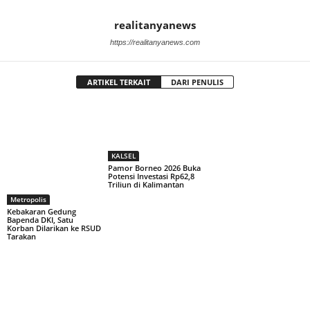
realitanyanews
https://realitanyanews.com
ARTIKEL TERKAIT
DARI PENULIS
KALSEL
Pamor Borneo 2026 Buka
Potensi Investasi Rp62,8
Triliun di Kalimantan
Metropolis
Kebakaran Gedung
Bapenda DKI, Satu
Korban Dilarikan ke RSUD
Tarakan