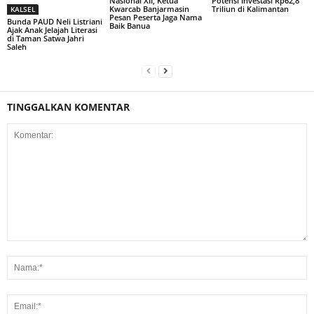
Nasional XII, Ketua
Potensi Investasi Rp62,8
Kwarcab Banjarmasin
Triliun di Kalimantan
KALSEL
Pesan Peserta Jaga Nama
Bunda PAUD Neli Listriani
Baik Banua
Ajak Anak Jelajah Literasi
di Taman Satwa Jahri
Saleh
TINGGALKAN KOMENTAR