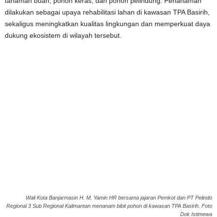
tanaman buah, pohon keras, dan pohon pelindung. Penanaman
dilakukan sebagai upaya rehabilitasi lahan di kawasan TPA Basirih,
sekaligus meningkatkan kualitas lingkungan dan memperkuat daya
dukung ekosistem di wilayah tersebut.
Wali Kota Banjarmasin H. M. Yamin HR bersama jajaran Pemkot dan PT Pelindo
Regional 3 Sub Regional Kalimantan menanam bibit pohon di kawasan TPA Basirih. Foto
Dok Istimewa