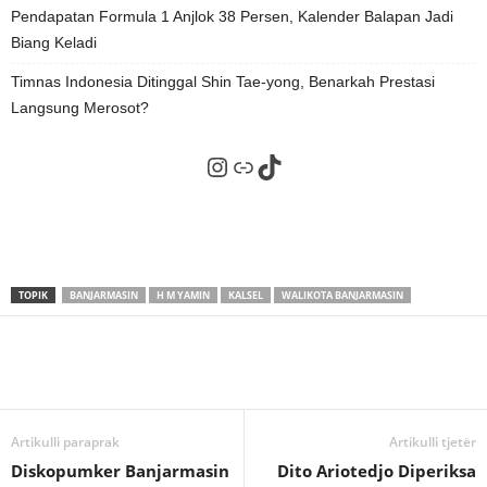
Pendapatan Formula 1 Anjlok 38 Persen, Kalender Balapan Jadi
Biang Keladi
Timnas Indonesia Ditinggal Shin Tae-yong, Benarkah Prestasi
Langsung Merosot?
Instagram
Tautan
TikTok
TOPIK
BANJARMASIN
H M YAMIN
KALSEL
WALIKOTA BANJARMASIN
Artikulli paraprak
Artikulli tjetër
Diskopumker Banjarmasin
Dito Ariotedjo Diperiksa