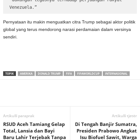
Venezuela.”
Pernyataan itu makin menguatkan citra Trump sebagai aktor politik
global yang terus mendorong narasi perdamaian dalam versinya
sendiri.
TOPIK
AMERIKA
DONALD TRUMP
FIFA
FIFAWORLDCUP
INTERNASIONAL
Artikulli paraprak
Artikulli tjetër
RSUD Aceh Tamiang Gelap
Di Tengah Banjir Sumatra,
Total, Lansia dan Bayi
Presiden Prabowo Angkat
Baru Lahir Terjebak Tanpa
Isu Biofuel Sawit, Warga