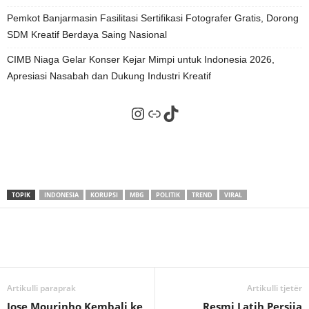
Pemkot Banjarmasin Fasilitasi Sertifikasi Fotografer Gratis, Dorong
SDM Kreatif Berdaya Saing Nasional
CIMB Niaga Gelar Konser Kejar Mimpi untuk Indonesia 2026,
Apresiasi Nasabah dan Dukung Industri Kreatif
Instagram
Tautan
TikTok
TOPIK
INDONESIA
KORUPSI
MBG
POLITIK
TREND
VIRAL
Artikulli paraprak
Artikulli tjetër
Jose Mourinho Kembali ke
Resmi Latih Persija