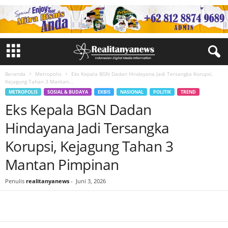
Beranda
Metropolis
Eks Kepala BGN Dadan Hindayana Jadi Tersangka Korupsi,
Kejagung Tahan 3 Mantan...
METROPOLIS
SOSIAL & BUDAYA
EKBIS
NASIONAL
POLITIK
TREND
Eks Kepala BGN Dadan
Hindayana Jadi Tersangka
Korupsi, Kejagung Tahan 3
Mantan Pimpinan
Penulis
realitanyanews
-
Juni 3, 2026