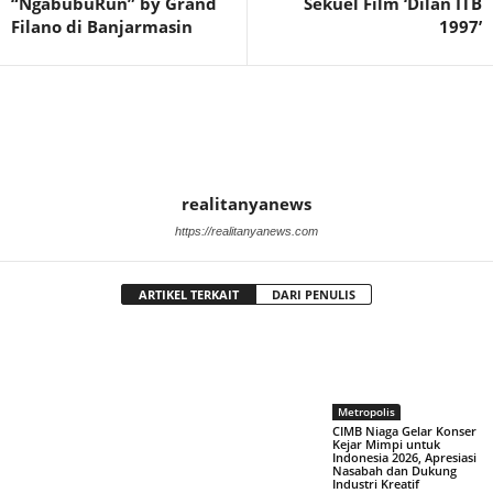
“NgabubuRun” by Grand
Sekuel Film ‘Dilan ITB
Filano di Banjarmasin
1997’
realitanyanews
https://realitanyanews.com
ARTIKEL TERKAIT
DARI PENULIS
Metropolis
CIMB Niaga Gelar Konser
Kejar Mimpi untuk
Indonesia 2026, Apresiasi
Nasabah dan Dukung
Industri Kreatif