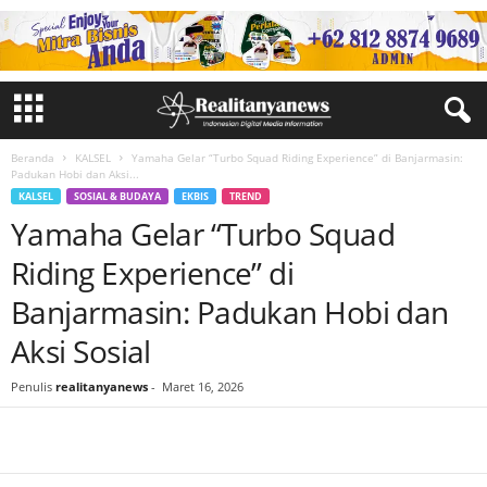
Beranda
KALSEL
Yamaha Gelar “Turbo Squad Riding Experience” di Banjarmasin:
Padukan Hobi dan Aksi...
KALSEL
SOSIAL & BUDAYA
EKBIS
TREND
Yamaha Gelar “Turbo Squad
Riding Experience” di
Banjarmasin: Padukan Hobi dan
Aksi Sosial
Penulis
realitanyanews
-
Maret 16, 2026