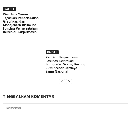
KALSEL
Wali Kota Yamin
Tegaskan Pengendalian
Gratifikasi dan
Manajemen Risiko Jadi
Fondasi Pemerintahan
Bersih di Banjarmasin
KALSEL
Pemkot Banjarmasin
Fasilitasi Sertifikasi
Fotografer Gratis, Dorong
SDM Kreatif Berdaya
Saing Nasional
TINGGALKAN KOMENTAR