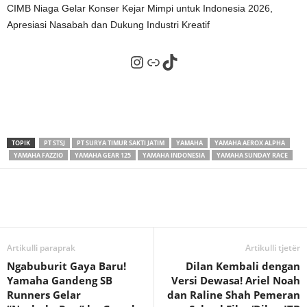
CIMB Niaga Gelar Konser Kejar Mimpi untuk Indonesia 2026,
Apresiasi Nasabah dan Dukung Industri Kreatif
Instagram
Tautan
TikTok
TOPIK
PT STSJ
PT SURYA TIMUR SAKTI JATIM
YAMAHA
YAMAHA AEROX ALPHA
YAMAHA FAZZIO
YAMAHA GEAR 125
YAMAHA INDONESIA
YAMAHA SUNDAY RACE
Artikulli paraprak
Artikulli tjetër
Ngabuburit Gaya Baru!
Dilan Kembali dengan
Yamaha Gandeng SB
Versi Dewasa! Ariel Noah
Runners Gelar
dan Raline Shah Pemeran