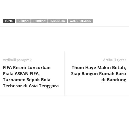
TOPIK
GIBRAN
HIBURAN
INDONESIA
WAKIL PRESIDEN
Artikulli paraprak
Artikulli tjetër
FIFA Resmi Luncurkan
Thom Haye Makin Betah,
Piala ASEAN FIFA,
Siap Bangun Rumah Baru
Turnamen Sepak Bola
di Bandung
Terbesar di Asia Tenggara