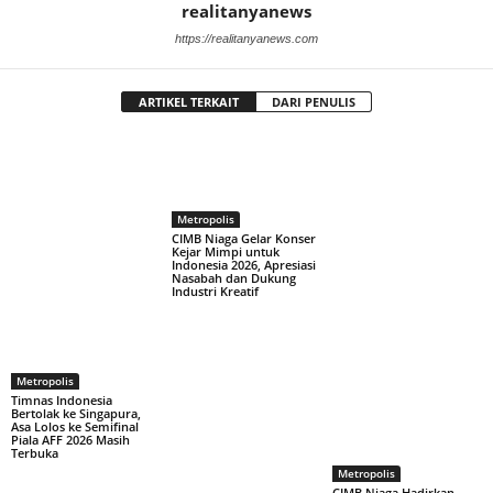
realitanyanews
https://realitanyanews.com
ARTIKEL TERKAIT
DARI PENULIS
Metropolis
CIMB Niaga Gelar Konser
Kejar Mimpi untuk
Indonesia 2026, Apresiasi
Nasabah dan Dukung
Industri Kreatif
Metropolis
Timnas Indonesia
Bertolak ke Singapura,
Asa Lolos ke Semifinal
Piala AFF 2026 Masih
Terbuka
Metropolis
CIMB Niaga Hadirkan