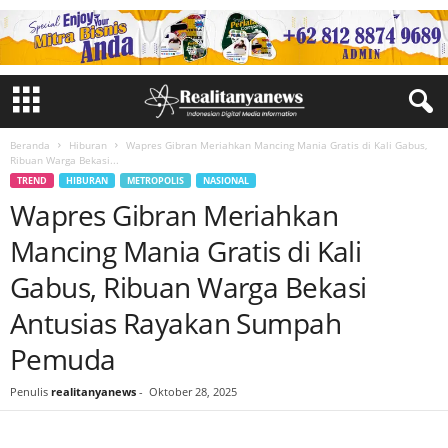
Beranda
Hiburan
Wapres Gibran Meriahkan Mancing Mania Gratis di Kali Gabus,
Ribuan Warga Bekasi...
TREND
HIBURAN
METROPOLIS
NASIONAL
Wapres Gibran Meriahkan
Mancing Mania Gratis di Kali
Gabus, Ribuan Warga Bekasi
Antusias Rayakan Sumpah
Pemuda
Penulis
realitanyanews
-
Oktober 28, 2025