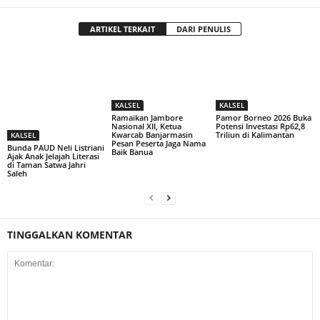
ARTIKEL TERKAIT
DARI PENULIS
KALSEL
KALSEL
Ramaikan Jambore
Pamor Borneo 2026 Buka
Nasional XII, Ketua
Potensi Investasi Rp62,8
Kwarcab Banjarmasin
Triliun di Kalimantan
KALSEL
Pesan Peserta Jaga Nama
Bunda PAUD Neli Listriani
Baik Banua
Ajak Anak Jelajah Literasi
di Taman Satwa Jahri
Saleh
TINGGALKAN KOMENTAR