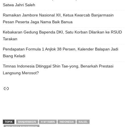
Satwa Jahri Saleh
Ramaikan Jambore Nasional XII, Ketua Kwarcab Banjarmasin
Pesan Peserta Jaga Nama Baik Banua
Kebakaran Gedung Bapenda DKI, Satu Korban Dilarikan ke RSUD
Tarakan
Pendapatan Formula 1 Anjlok 38 Persen, Kalender Balapan Jadi
Biang Keladi
Timnas Indonesia Ditinggal Shin Tae-yong, Benarkah Prestasi
Langsung Merosot?
Tautan
TOPIK
BANJARMASIN
H M YAMIN
INDONESIA
KALSEL
WALIKOTA BANJARMASIN