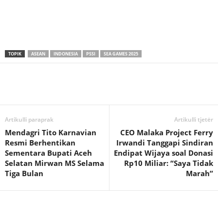
TOPIK
ASEAN
INDONESIA
PSSI
SEA GAMES 2025
Artikulli paraprak
Artikulli tjetër
Mendagri Tito Karnavian
CEO Malaka Project Ferry
Resmi Berhentikan
Irwandi Tanggapi Sindiran
Sementara Bupati Aceh
Endipat Wijaya soal Donasi
Selatan Mirwan MS Selama
Rp10 Miliar: “Saya Tidak
Tiga Bulan
Marah”