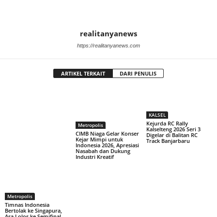
realitanyanews
https://realitanyanews.com
ARTIKEL TERKAIT
DARI PENULIS
KALSEL
Kejurda RC Rally
Metropolis
Kalselteng 2026 Seri 3
CIMB Niaga Gelar Konser
Digelar di Balitan RC
Kejar Mimpi untuk
Track Banjarbaru
Indonesia 2026, Apresiasi
Nasabah dan Dukung
Industri Kreatif
Metropolis
Timnas Indonesia
Bertolak ke Singapura,
Asa Lolos ke Semifinal