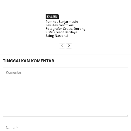
KALSEL
Pemkot Banjarmasin
Fasilitasi Sertifikasi
Fotografer Gratis, Dorong
SDM Kreatif Berdaya
Saing Nasional
TINGGALKAN KOMENTAR