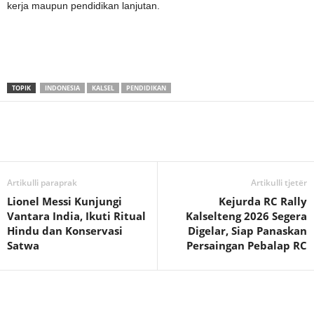
kerja maupun pendidikan lanjutan.
TOPIK
INDONESIA
KALSEL
PENDIDIKAN
Artikulli paraprak
Artikulli tjetër
Lionel Messi Kunjungi
Kejurda RC Rally
Vantara India, Ikuti Ritual
Kalselteng 2026 Segera
Hindu dan Konservasi
Digelar, Siap Panaskan
Satwa
Persaingan Pebalap RC