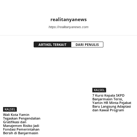
realitanyanews
https://realitanyanews.com
ARTIKEL TERKAIT
DARI PENULIS
KALSEL
7 Kursi Kepala SKPD
Banjarmasin Terisi,
Yamin HR Minta Pejabat
Baru Langsung Adaptasi
KALSEL
dan Kawal Program
Wali Kota Yamin
Tegaskan Pengendalian
Gratifikasi dan
Manajemen Risiko Jadi
Fondasi Pemerintahan
Bersih di Banjarmasin