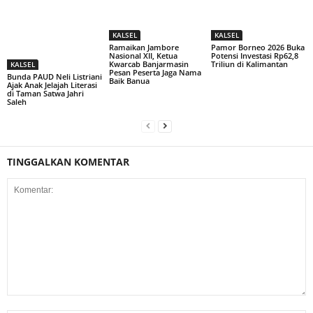
KALSEL
KALSEL
Ramaikan Jambore
Pamor Borneo 2026 Buka
Nasional XII, Ketua
Potensi Investasi Rp62,8
Kwarcab Banjarmasin
Triliun di Kalimantan
KALSEL
Pesan Peserta Jaga Nama
Bunda PAUD Neli Listriani
Baik Banua
Ajak Anak Jelajah Literasi
di Taman Satwa Jahri
Saleh
TINGGALKAN KOMENTAR