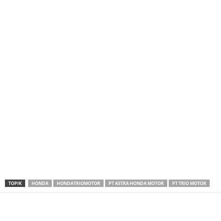
TOPIK
HONDA
HONDATRIOMOTOR
PT ASTRA HONDA MOTOR
PT TRIO MOTOR