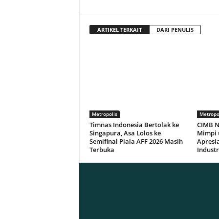
ARTIKEL TERKAIT
DARI PENULIS
Metropolis
Metropo
Timnas Indonesia Bertolak ke
CIMB N
Singapura, Asa Lolos ke
Mimpi 
Semifinal Piala AFF 2026 Masih
Apresi
Terbuka
Industr