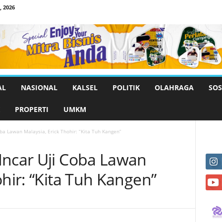
 2026
AL
NASIONAL
KALSEL
POLITIK
OLAHRAGA
SOS
PROPERTI
UMKM
ba Lawan Malaysia, Erick Thohir: “Kita Tuh Kangen”
Incar Uji Coba Lawan
ohir: “Kita Tuh Kangen”