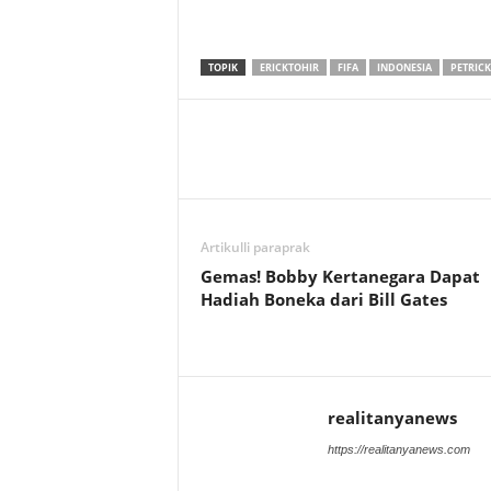
TOPIK
ERICKTOHIR
FIFA
INDONESIA
PETRICK
Artikulli paraprak
Gemas! Bobby Kertanegara Dapat
Hadiah Boneka dari Bill Gates
realitanyanews
https://realitanyanews.com