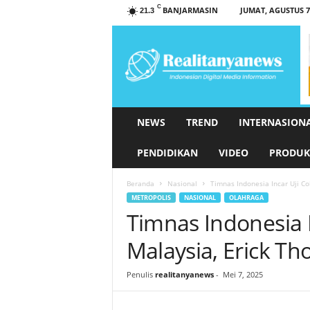
C
BANJARMASIN
JUMAT, AGUSTUS 7,
21.3
r
e
a
l
i
t
a
NEWS
TREND
INTERNASION
n
y
PENDIDIKAN
VIDEO
PRODUK
a
n
Beranda
Nasional
Timnas Indonesia Incar Uji Co
e
METROPOLIS
NASIONAL
OLAHRAGA
w
Timnas Indonesia 
s
.
Malaysia, Erick Th
c
o
Penulis
realitanyanews
-
Mei 7, 2025
m