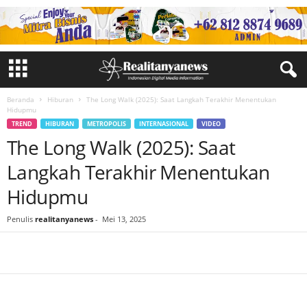
Beranda
Hiburan
The Long Walk (2025): Saat Langkah Terakhir Menentukan
Hidupmu
TREND
HIBURAN
METROPOLIS
INTERNASIONAL
VIDEO
The Long Walk (2025): Saat
Langkah Terakhir Menentukan
Hidupmu
Penulis
realitanyanews
-
Mei 13, 2025