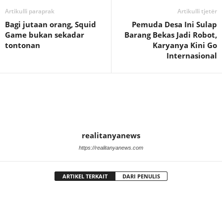
Artikulli paraprak
Artikulli tjetër
Bagi jutaan orang, Squid
Pemuda Desa Ini Sulap
Game bukan sekadar
Barang Bekas Jadi Robot,
tontonan
Karyanya Kini Go
Internasional
realitanyanews
https://realitanyanews.com
ARTIKEL TERKAIT
DARI PENULIS