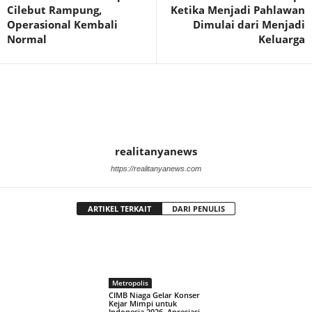
Cilebut Rampung,
Ketika Menjadi Pahlawan
Operasional Kembali
Dimulai dari Menjadi
Normal
Keluarga
realitanyanews
https://realitanyanews.com
ARTIKEL TERKAIT
DARI PENULIS
Metropolis
CIMB Niaga Gelar Konser
Kejar Mimpi untuk
Indonesia 2026, Apresiasi