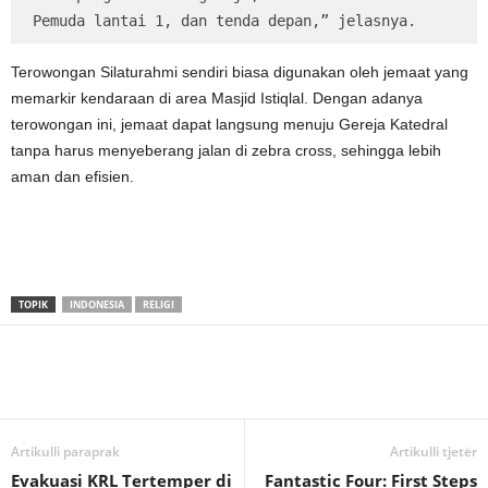
Pemuda lantai 1, dan tenda depan,” jelasnya.
Terowongan Silaturahmi sendiri biasa digunakan oleh jemaat yang
memarkir kendaraan di area Masjid Istiqlal. Dengan adanya
terowongan ini, jemaat dapat langsung menuju Gereja Katedral
tanpa harus menyeberang jalan di zebra cross, sehingga lebih
aman dan efisien.
TOPIK
INDONESIA
RELIGI
Artikulli paraprak
Artikulli tjetër
Evakuasi KRL Tertemper di
Fantastic Four: First Steps