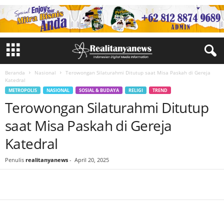
Beranda
Nasional
Terowongan Silaturahmi Ditutup saat Misa Paskah di Gereja
Katedral
METROPOLIS
NASIONAL
SOSIAL & BUDAYA
RELIGI
TREND
Terowongan Silaturahmi Ditutup
saat Misa Paskah di Gereja
Katedral
Penulis
realitanyanews
-
April 20, 2025