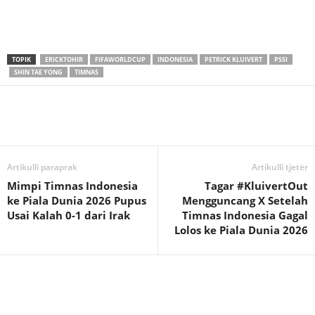
TOPIK
ERICKTOHIR
FIFAWORLDCUP
INDONESIA
PETRICK KLUIVERT
PSSI
SHIN TAE YONG
TIMNAS
Artikulli paraprak
Artikulli tjetër
Mimpi Timnas Indonesia
Tagar #KluivertOut
ke Piala Dunia 2026 Pupus
Mengguncang X Setelah
Usai Kalah 0-1 dari Irak
Timnas Indonesia Gagal
Lolos ke Piala Dunia 2026