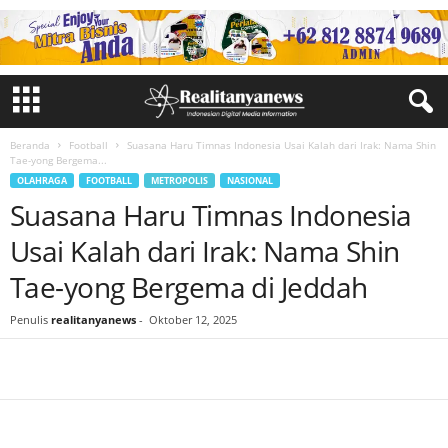
Beranda
Football
Suasana Haru Timnas Indonesia Usai Kalah dari Irak: Nama Shin
Tae-yong Bergema...
OLAHRAGA
FOOTBALL
METROPOLIS
NASIONAL
Suasana Haru Timnas Indonesia
Usai Kalah dari Irak: Nama Shin
Tae-yong Bergema di Jeddah
Penulis
realitanyanews
-
Oktober 12, 2025