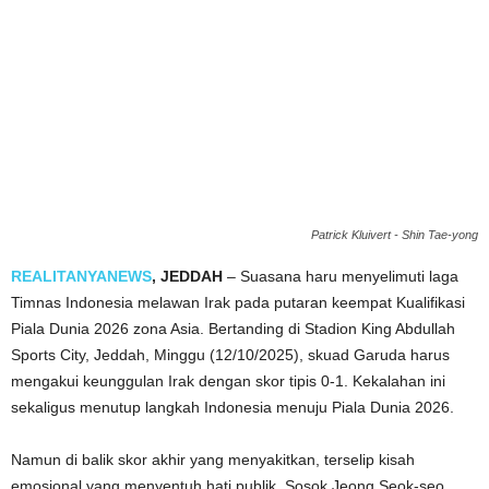
Patrick Kluivert - Shin Tae-yong
REALITANYANEWS
, JEDDAH
– Suasana haru menyelimuti laga
Timnas Indonesia melawan Irak pada putaran keempat Kualifikasi
Piala Dunia 2026 zona Asia. Bertanding di Stadion King Abdullah
Sports City, Jeddah, Minggu (12/10/2025), skuad Garuda harus
mengakui keunggulan Irak dengan skor tipis 0-1. Kekalahan ini
sekaligus menutup langkah Indonesia menuju Piala Dunia 2026.
Namun di balik skor akhir yang menyakitkan, terselip kisah
emosional yang menyentuh hati publik. Sosok Jeong Seok-seo