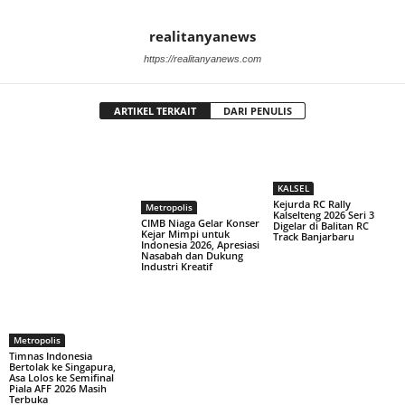
realitanyanews
https://realitanyanews.com
ARTIKEL TERKAIT
DARI PENULIS
KALSEL
Kejurda RC Rally
Metropolis
Kalselteng 2026 Seri 3
CIMB Niaga Gelar Konser
Digelar di Balitan RC
Kejar Mimpi untuk
Track Banjarbaru
Indonesia 2026, Apresiasi
Nasabah dan Dukung
Industri Kreatif
Metropolis
Timnas Indonesia
Bertolak ke Singapura,
Asa Lolos ke Semifinal
Piala AFF 2026 Masih
Terbuka