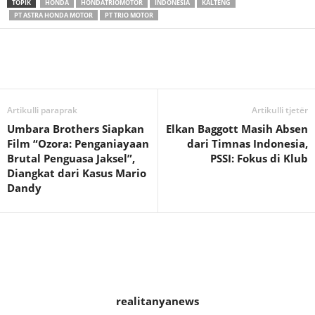
TOPIK
HONDA
HONDATRIOMOTOR
INDONESIA
KALTENG
PT ASTRA HONDA MOTOR
PT TRIO MOTOR
Artikulli paraprak
Artikulli tjetër
Umbara Brothers Siapkan
Elkan Baggott Masih Absen
Film “Ozora: Penganiayaan
dari Timnas Indonesia,
Brutal Penguasa Jaksel”,
PSSI: Fokus di Klub
Diangkat dari Kasus Mario
Dandy
realitanyanews