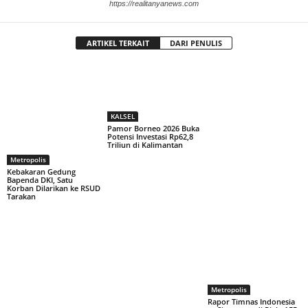
https://realitanyanews.com
ARTIKEL TERKAIT
DARI PENULIS
KALSEL
Pamor Borneo 2026 Buka
Potensi Investasi Rp62,8
Triliun di Kalimantan
Metropolis
Kebakaran Gedung
Bapenda DKI, Satu
Korban Dilarikan ke RSUD
Tarakan
Metropolis
Rapor Timnas Indonesia