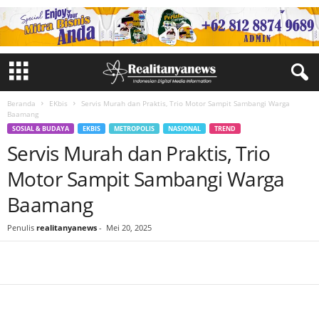
Beranda
EKbis
Servis Murah dan Praktis, Trio Motor Sampit Sambangi Warga
Baamang
SOSIAL & BUDAYA
EKBIS
METROPOLIS
NASIONAL
TREND
Servis Murah dan Praktis, Trio
Motor Sampit Sambangi Warga
Baamang
Penulis
realitanyanews
-
Mei 20, 2025