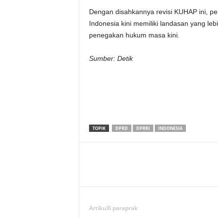
Dengan disahkannya revisi KUHAP ini, p
Indonesia kini memiliki landasan yang leb
penegakan hukum masa kini.
Sumber: Detik
TOPIK
DPRD
DPRRI
INDONESIA
Artikulli paraprak