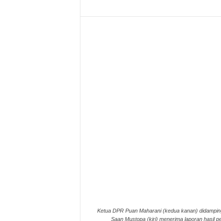
Ketua DPR Puan Maharani (kedua kanan) didampingi
Saan Mustopa (kiri) menerima laporan hasil 