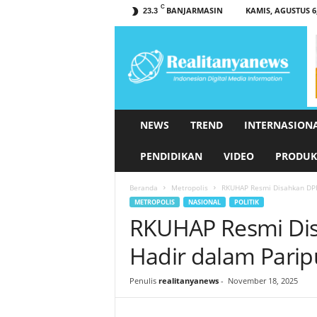
C
BANJARMASIN
KAMIS, AGUSTUS 6,
23.3
r
e
a
l
i
t
a
NEWS
TREND
INTERNASION
n
y
PENDIDIKAN
VIDEO
PRODUK
a
n
Beranda
Metropolis
RKUHAP Resmi Disahkan DPR
e
METROPOLIS
NASIONAL
POLITIK
w
RKUHAP Resmi Dis
s
.
Hadir dalam Pari
c
o
Penulis
realitanyanews
-
November 18, 2025
m