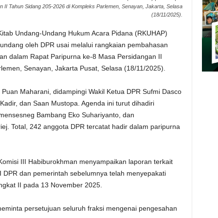
 II Tahun Sidang 205-2026 di Kompleks Parlemen, Senayan, Jakarta, Selasa
(18/11/2025).
 Kitab Undang-Undang Hukum Acara Pidana (RKUHAP)
-undang oleh DPR usai melalui rangkaian pembahasan
ukan dalam Rapat Paripurna ke-8 Masa Persidangan II
emen, Senayan, Jakarta Pusat, Selasa (18/11/2025).
R Puan Maharani, didampingi Wakil Ketua DPR Sufmi Dasco
dir, dan Saan Mustopa. Agenda ini turut dihadiri
mensesneg Bambang Eko Suhariyanto, dan
. Total, 242 anggota DPR tercatat hadir dalam paripurna
omisi III Habiburokhman menyampaikan laporan terkait
III DPR dan pemerintah sebelumnya telah menyepakati
gkat II pada 13 November 2025.
meminta persetujuan seluruh fraksi mengenai pengesahan