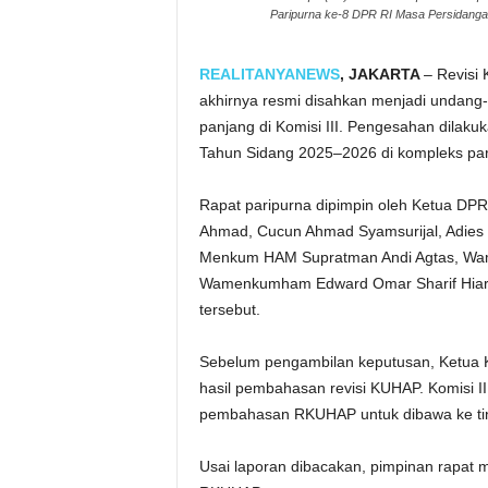
Paripurna ke-8 DPR RI Masa Persidangan
REALITANYANEWS
, JAKARTA
– Revisi
akhirnya resmi disahkan menjadi undang
panjang di Komisi III. Pengesahan dilak
Tahun Sidang 2025–2026 di kompleks parl
Rapat paripurna dipimpin oleh Ketua DP
Ahmad, Cucun Ahmad Syamsurijal, Adies Ka
Menkum HAM Supratman Andi Agtas, Wa
Wamenkumham Edward Omar Sharif Hiariej
tersebut.
Sebelum pengambilan keputusan, Ketua K
hasil pembahasan revisi KUHAP. Komisi 
pembahasan RKUHAP untuk dibawa ke tin
Usai laporan dibacakan, pimpinan rapat 