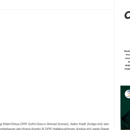
 Wakil Ketua DPR Sufmi Dasco Ahmad (kanan), Adies Kadir (ketiga kiri) dan
pembahasan dari Ketua Komisi III DPR Habiburokhman (kedua kiri) pada Rapat