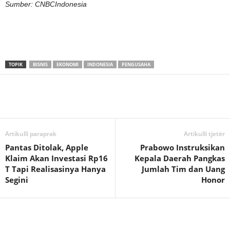
Sumber: CNBCIndonesia
TOPIK
BISNIS
EKONOMI
INDONESIA
PENGUSAHA
Artikulli paraprak
Artikulli tjetër
Pantas Ditolak, Apple
Prabowo Instruksikan
Klaim Akan Investasi Rp16
Kepala Daerah Pangkas
T Tapi Realisasinya Hanya
Jumlah Tim dan Uang
Segini
Honor