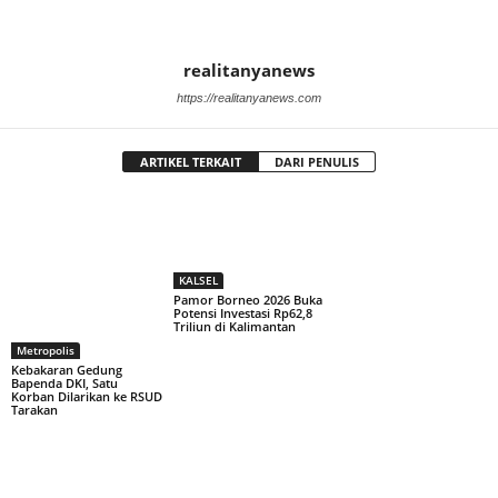
realitanyanews
https://realitanyanews.com
ARTIKEL TERKAIT
DARI PENULIS
KALSEL
Pamor Borneo 2026 Buka
Potensi Investasi Rp62,8
Triliun di Kalimantan
Metropolis
Kebakaran Gedung
Bapenda DKI, Satu
Korban Dilarikan ke RSUD
Tarakan