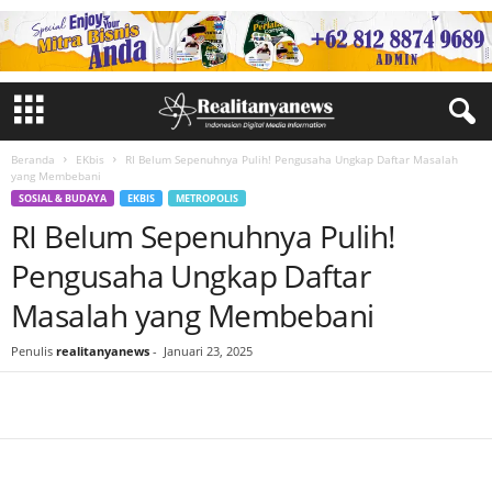
Beranda
EKbis
RI Belum Sepenuhnya Pulih! Pengusaha Ungkap Daftar Masalah
yang Membebani
SOSIAL & BUDAYA
EKBIS
METROPOLIS
RI Belum Sepenuhnya Pulih!
Pengusaha Ungkap Daftar
Masalah yang Membebani
Penulis
realitanyanews
-
Januari 23, 2025