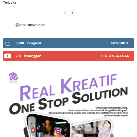
Terbuka
@realitanyanews
5,000
Pengikut
MENGIKUTI
250
Pelanggan
BERLANGGANAN