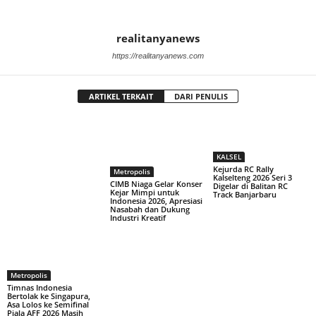
realitanyanews
https://realitanyanews.com
ARTIKEL TERKAIT
DARI PENULIS
KALSEL
Kejurda RC Rally
Metropolis
Kalselteng 2026 Seri 3
CIMB Niaga Gelar Konser
Digelar di Balitan RC
Kejar Mimpi untuk
Track Banjarbaru
Indonesia 2026, Apresiasi
Nasabah dan Dukung
Industri Kreatif
Metropolis
Timnas Indonesia
Bertolak ke Singapura,
Asa Lolos ke Semifinal
Piala AFF 2026 Masih