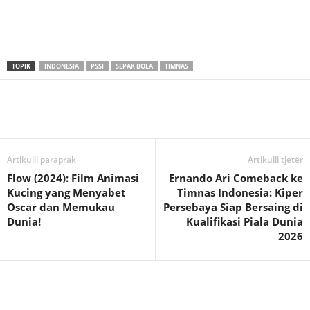
TOPIK
INDONESIA
PSSI
SEPAK BOLA
TIMNAS
Artikulli paraprak
Artikulli tjetër
Flow (2024): Film Animasi
Ernando Ari Comeback ke
Kucing yang Menyabet
Timnas Indonesia: Kiper
Oscar dan Memukau
Persebaya Siap Bersaing di
Dunia!
Kualifikasi Piala Dunia
2026