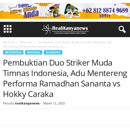
Beranda
Nasional
Pembuktian Duo Striker Muda Timnas Indonesia, Adu
Mentereng Performa Ramadhan Sananta vs...
METROPOLIS
NASIONAL
OLAHRAGA
Pembuktian Duo Striker Muda
Timnas Indonesia, Adu Mentereng
Performa Ramadhan Sananta vs
Hokky Caraka
Penulis
realitanyanews
-
Maret 12, 2025