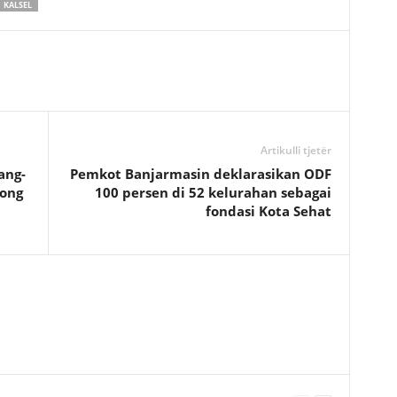
KALSEL
Artikulli tjetër
ang-
Pemkot Banjarmasin deklarasikan ODF
yong
100 persen di 52 kelurahan sebagai
fondasi Kota Sehat