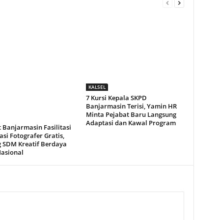
KALSEL
7 Kursi Kepala SKPD
Banjarmasin Terisi, Yamin HR
Minta Pejabat Baru Langsung
Adaptasi dan Kawal Program
 Banjarmasin Fasilitasi
kasi Fotografer Gratis,
 SDM Kreatif Berdaya
Nasional