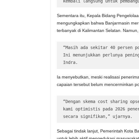
kembali langsung untuk pembang
Sementara itu, Kepala Bidang Pengelolaa
mengungkapkan bahwa Banjarmasin meru
terbanyak di Kalimantan Selatan. Namun,
“Masih ada sekitar 40 persen po
Ini menunjukkan perlunya pening
Indra.
Ia menyebutkan, meski realisasi penerim
capaian tersebut belum mencerminkan pote
“Dengan skema cost sharing opse
kami optimistis pada 2026 pener
secara signifikan,” ujarnya.
Sebagai tindak lanjut, Pemerintah Kota 
untuk lebih aktif mengedukasi masyaraka