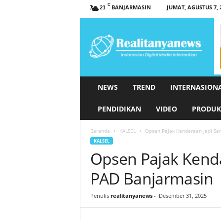
C
BANJARMASIN
JUMAT, AGUSTUS 7, 
21
r
e
a
l
i
t
a
NEWS
TREND
INTERNASION
n
y
PENDIDIKAN
VIDEO
PRODUK
a
n
Beranda
KALSEL
Opsen Pajak Kendaraan Jadi Se
e
KALSEL
w
Opsen Pajak Kenda
s
.
PAD Banjarmasin
c
o
Penulis
realitanyanews
-
Desember 31, 2025
m