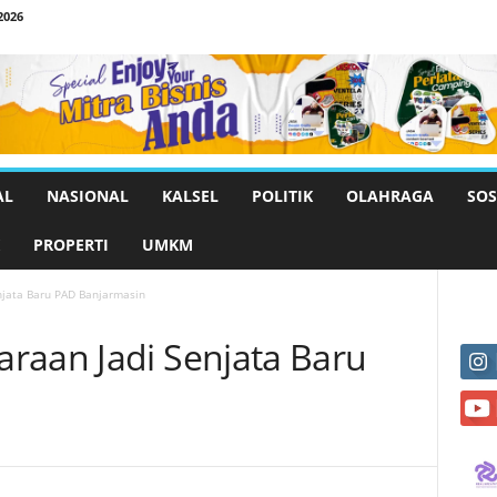
2026
AL
NASIONAL
KALSEL
POLITIK
OLAHRAGA
SOS
PROPERTI
UMKM
njata Baru PAD Banjarmasin
raan Jadi Senjata Baru