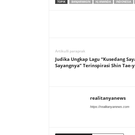
TOPIK
BANJARMASIN
HJ ANANDA
INDONESIA
Artikulli paraprak
Judika Ungkap Lagu “Kusedang Say
Sayangnya” Terinspirasi Shin Tae-
realitanyanews
https://realitanyanews.com