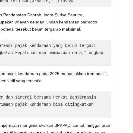
unan Kota Banjarmasin,” jelasnya.
n Pendapatan Daerah, Indra Suriya Saputra,
pakan wilayah dengan jumlah kendaraan bermotor
 potensi tersebut belum tergarap maksimal.
tensi pajak kendaraan yang belum tergali. 
katan kepatuhan dan pembaruan data,” ungkap 
aan pajak kendaraan pada 2025 menunjukkan tren positif,
nsi riil yang tersedia.
n dan sinergi bersama Pemkot Banjarmasin, 
imaan pajak kendaraan bisa ditingkatkan 
Banjarmasin menginstruksikan BPKPAD, camat, hingga lurah
t terkait kebijakan opsen. Langkah ini diharapkan mampu