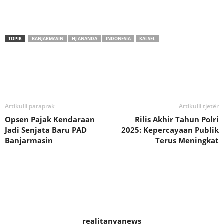
TOPIK
BANJARMASIN
HJ ANANDA
INDONESIA
KALSEL
Artikulli paraprak
Artikulli tjetër
Opsen Pajak Kendaraan
Rilis Akhir Tahun Polri
Jadi Senjata Baru PAD
2025: Kepercayaan Publik
Banjarmasin
Terus Meningkat
realitanyanews