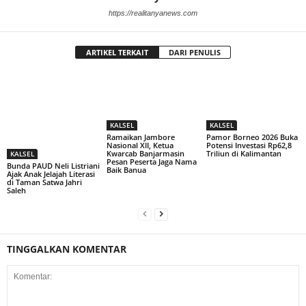
https://realitanyanews.com
ARTIKEL TERKAIT
DARI PENULIS
KALSEL
KALSEL
Ramaikan Jambore
Pamor Borneo 2026 Buka
Nasional XII, Ketua
Potensi Investasi Rp62,8
Kwarcab Banjarmasin
Triliun di Kalimantan
KALSEL
Pesan Peserta Jaga Nama
Bunda PAUD Neli Listriani
Baik Banua
Ajak Anak Jelajah Literasi
di Taman Satwa Jahri
Saleh
TINGGALKAN KOMENTAR