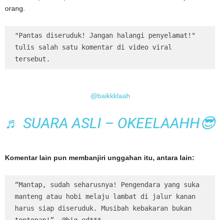
orang.
"Pantas diseruduk! Jangan halangi penyelamat!" 
tulis salah satu komentar di video viral 
tersebut.
@baikkklaah
♬ SUARA ASLI – OKEELAAHH😎
Komentar lain pun membanjiri unggahan itu, antara lain:
“Mantap, sudah seharusnya! Pengendara yang suka 
manteng atau hobi melaju lambat di jalur kanan 
harus siap diseruduk. Musibah kebakaran bukan 
tontonan!”  @big_ed***