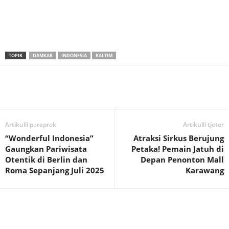
TOPIK
DAMKAR
INDONESIA
KALTIM
Artikulli paraprak
Artikulli tjetër
“Wonderful Indonesia”
Atraksi Sirkus Berujung
Gaungkan Pariwisata
Petaka! Pemain Jatuh di
Otentik di Berlin dan
Depan Penonton Mall
Roma Sepanjang Juli 2025
Karawang