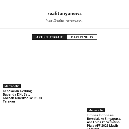
realitanyanews
https://realitanyanews.com
ARTIKEL TERKAIT
DARI PENULIS
Metropolis
Kebakaran Gedung
Bapenda DKI, Satu
Korban Dilarikan ke RSUD
Tarakan
Metropolis
Timnas Indonesia
Bertolak ke Singapura,
Asa Lolos ke Semifinal
Piala AFF 2026 Masih
Terbuka