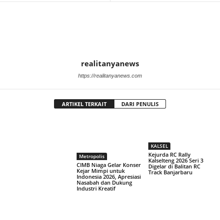
realitanyanews
https://realitanyanews.com
ARTIKEL TERKAIT
DARI PENULIS
KALSEL
Kejurda RC Rally
Metropolis
Kalselteng 2026 Seri 3
CIMB Niaga Gelar Konser
Digelar di Balitan RC
Kejar Mimpi untuk
Track Banjarbaru
Indonesia 2026, Apresiasi
Nasabah dan Dukung
Industri Kreatif