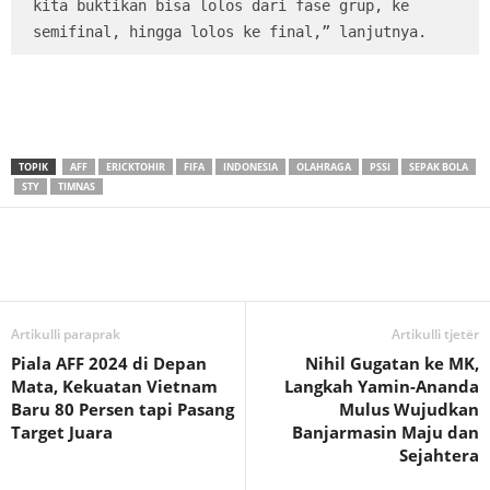
kita buktikan bisa lolos dari fase grup, ke 
semifinal, hingga lolos ke final,” lanjutnya.
TOPIK
AFF
ERICKTOHIR
FIFA
INDONESIA
OLAHRAGA
PSSI
SEPAK BOLA
STY
TIMNAS
Artikulli paraprak
Artikulli tjetër
Piala AFF 2024 di Depan
Nihil Gugatan ke MK,
Mata, Kekuatan Vietnam
Langkah Yamin-Ananda
Baru 80 Persen tapi Pasang
Mulus Wujudkan
Target Juara
Banjarmasin Maju dan
Sejahtera