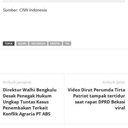
Sumber: CNN Indonesia
TOPIK
BUMN
INDONESIA
MENTRI
TNI
Artikulli paraprak
Artikulli tjetër
Direktur Walhi Bengkulu
Video Dirut Perumda Tirta
Desak Penegak Hukum
Patriot tampak tertidur
Ungkap Tuntas Kasus
saat rapat DPRD Bekasi
Penembakan Terkait
viral
Konflik Agraria PT ABS