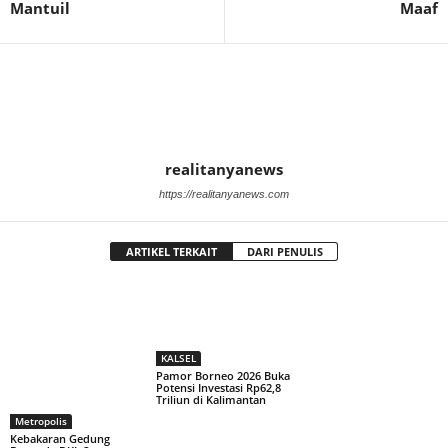
Mantuil
Maaf
realitanyanews
https://realitanyanews.com
ARTIKEL TERKAIT
DARI PENULIS
KALSEL
Pamor Borneo 2026 Buka
Potensi Investasi Rp62,8
Triliun di Kalimantan
Metropolis
Kebakaran Gedung