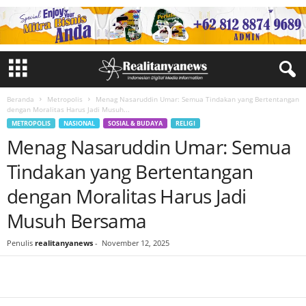
Beranda
Metropolis
Menag Nasaruddin Umar: Semua Tindakan yang Bertentangan
dengan Moralitas Harus Jadi Musuh...
METROPOLIS
NASIONAL
SOSIAL & BUDAYA
RELIGI
Menag Nasaruddin Umar: Semua
Tindakan yang Bertentangan
dengan Moralitas Harus Jadi
Musuh Bersama
Penulis
realitanyanews
-
November 12, 2025