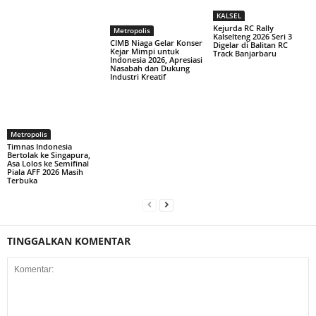
KALSEL
Kejurda RC Rally
Metropolis
Kalselteng 2026 Seri 3
CIMB Niaga Gelar Konser
Digelar di Balitan RC
Kejar Mimpi untuk
Track Banjarbaru
Indonesia 2026, Apresiasi
Nasabah dan Dukung
Industri Kreatif
Metropolis
Timnas Indonesia
Bertolak ke Singapura,
Asa Lolos ke Semifinal
Piala AFF 2026 Masih
Terbuka
TINGGALKAN KOMENTAR