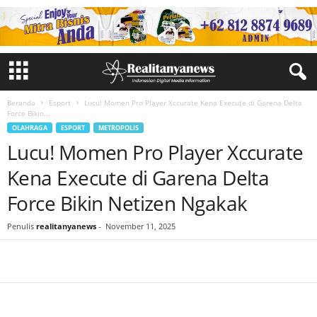
Beranda
Esport
Lucu! Momen Pro Player Xccurate Kena Execute di Garena Delta
Force Bikin...
OLAHRAGA
ESPORT
METROPOLIS
Lucu! Momen Pro Player Xccurate
Kena Execute di Garena Delta
Force Bikin Netizen Ngakak
Penulis
realitanyanews
-
November 11, 2025