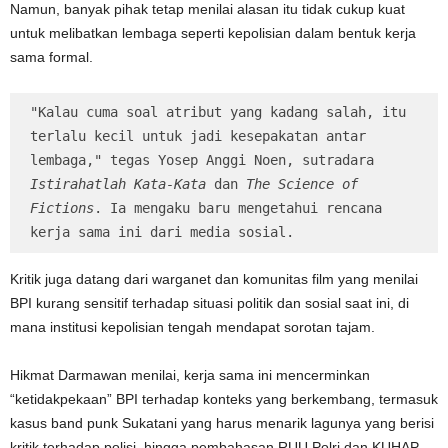
Namun, banyak pihak tetap menilai alasan itu tidak cukup kuat
untuk melibatkan lembaga seperti kepolisian dalam bentuk kerja
sama formal.
"Kalau cuma soal atribut yang kadang salah, itu 
terlalu kecil untuk jadi kesepakatan antar 
lembaga," tegas Yosep Anggi Noen, sutradara 
Istirahatlah Kata-Kata
 dan 
The Science of 
Fictions
. Ia mengaku baru mengetahui rencana 
kerja sama ini dari media sosial.
Kritik juga datang dari warganet dan komunitas film yang menilai
BPI kurang sensitif terhadap situasi politik dan sosial saat ini, di
mana institusi kepolisian tengah mendapat sorotan tajam.
Hikmat Darmawan menilai, kerja sama ini mencerminkan
“ketidakpekaan” BPI terhadap konteks yang berkembang, termasuk
kasus band punk Sukatani yang harus menarik lagunya yang berisi
kritik terhadap polisi, hingga pembahasan RUU Polri dan KUHAP