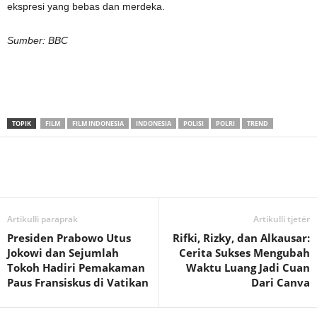
ekspresi yang bebas dan merdeka.
Sumber: BBC
TOPIK
FILM
FILM INDONESIA
INDONESIA
POLISI
POLRI
TREND
Artikulli paraprak
Artikulli tjetër
Presiden Prabowo Utus
Rifki, Rizky, dan Alkausar:
Jokowi dan Sejumlah
Cerita Sukses Mengubah
Tokoh Hadiri Pemakaman
Waktu Luang Jadi Cuan
Paus Fransiskus di Vatikan
Dari Canva