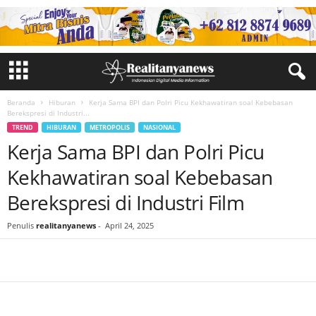
Beranda
Hiburan
Kerja Sama BPI dan Polri Picu Kekhawatiran soal Kebebasan
Berekspresi di Industri...
TREND
HIBURAN
METROPOLIS
NASIONAL
Kerja Sama BPI dan Polri Picu
Kekhawatiran soal Kebebasan
Berekspresi di Industri Film
Penulis
realitanyanews
-
April 24, 2025