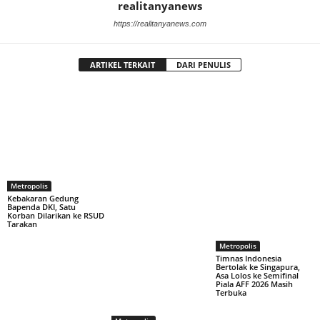
realitanyanews
https://realitanyanews.com
ARTIKEL TERKAIT
DARI PENULIS
Metropolis
Kebakaran Gedung
Bapenda DKI, Satu
Korban Dilarikan ke RSUD
Tarakan
Metropolis
Timnas Indonesia
Bertolak ke Singapura,
Asa Lolos ke Semifinal
Piala AFF 2026 Masih
Terbuka