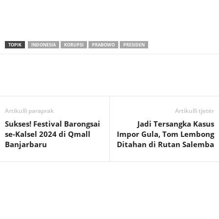
TOPIK
INDONESIA
KORUPSI
PRABOWO
PRESIDEN
Artikulli paraprak
Artikulli tjetër
Sukses! Festival Barongsai
Jadi Tersangka Kasus
se-Kalsel 2024 di Qmall
Impor Gula, Tom Lembong
Banjarbaru
Ditahan di Rutan Salemba