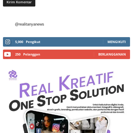
@realitanyanews
5,000
Pengikut
MENGIKUTI
250
Pelanggan
BERLANGGANAN