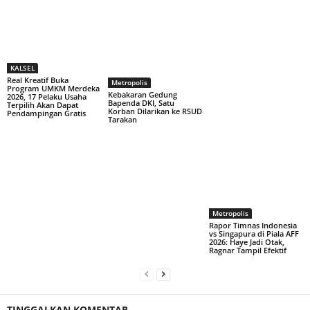
KALSEL
Real Kreatif Buka
Metropolis
Program UMKM Merdeka
Kebakaran Gedung
2026, 17 Pelaku Usaha
Bapenda DKI, Satu
Terpilih Akan Dapat
Korban Dilarikan ke RSUD
Pendampingan Gratis
Tarakan
Metropolis
Rapor Timnas Indonesia
vs Singapura di Piala AFF
2026: Haye Jadi Otak,
Ragnar Tampil Efektif
TINGGALKAN KOMENTAR