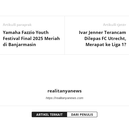
Artikulli paraprak
Artikulli tjetër
Yamaha Fazzio Youth
Ivar Jenner Terancam
Festival Final 2025 Meriah
Dilepas FC Utrecht,
di Banjarmasin
Merapat ke Liga 1?
realitanyanews
https://realitanyanews.com
ARTIKEL TERKAIT
DARI PENULIS