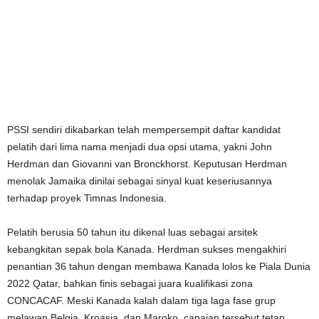
PSSI sendiri dikabarkan telah mempersempit daftar kandidat
pelatih dari lima nama menjadi dua opsi utama, yakni John
Herdman dan Giovanni van Bronckhorst. Keputusan Herdman
menolak Jamaika dinilai sebagai sinyal kuat keseriusannya
terhadap proyek Timnas Indonesia.
Pelatih berusia 50 tahun itu dikenal luas sebagai arsitek
kebangkitan sepak bola Kanada. Herdman sukses mengakhiri
penantian 36 tahun dengan membawa Kanada lolos ke Piala Dunia
2022 Qatar, bahkan finis sebagai juara kualifikasi zona
CONCACAF. Meski Kanada kalah dalam tiga laga fase grup
melawan Belgia, Kroasia, dan Maroko, capaian tersebut tetap