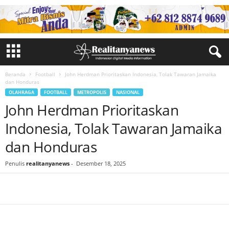
Beranda
Football
John Herdman Prioritaskan Indonesia, Tolak Tawaran Jamaika
dan Honduras
OLAHRAGA
FOOTBALL
METROPOLIS
NASIONAL
John Herdman Prioritaskan
Indonesia, Tolak Tawaran Jamaika
dan Honduras
Penulis
realitanyanews
-
Desember 18, 2025