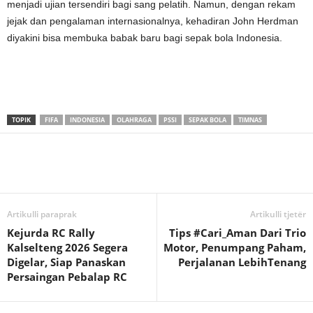
menjadi ujian tersendiri bagi sang pelatih. Namun, dengan rekam
jejak dan pengalaman internasionalnya, kehadiran John Herdman
diyakini bisa membuka babak baru bagi sepak bola Indonesia.
TOPIK
FIFA
INDONESIA
OLAHRAGA
PSSI
SEPAK BOLA
TIMNAS
Artikulli paraprak
Artikulli tjetër
Kejurda RC Rally
Tips #Cari_Aman Dari Trio
Kalselteng 2026 Segera
Motor, Penumpang Paham,
Digelar, Siap Panaskan
Perjalanan LebihTenang
Persaingan Pebalap RC