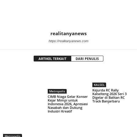
realitanyanews
https://realitanyanews.com
ARTIKEL TERKAIT
DARI PENULIS
KALSEL
Kejurda RC Rally
Metropolis
Kalselteng 2026 Seri 3
CIMB Niaga Gelar Konser
Digelar di Balitan RC
Kejar Mimpi untuk
Track Banjarbaru
Indonesia 2026, Apresiasi
Nasabah dan Dukung
Industri Kreatif
Metropolis