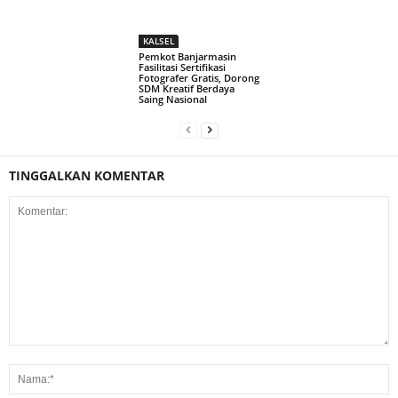
KALSEL
Pemkot Banjarmasin
Fasilitasi Sertifikasi
Fotografer Gratis, Dorong
SDM Kreatif Berdaya
Saing Nasional
TINGGALKAN KOMENTAR