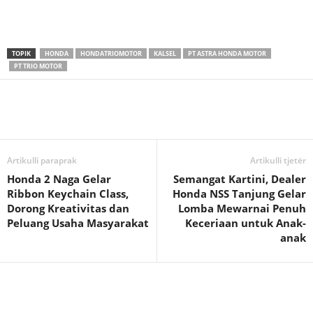
TOPIK
HONDA
HONDATRIOMOTOR
KALSEL
PT ASTRA HONDA MOTOR
PT TRIO MOTOR
Artikulli paraprak
Artikulli tjetër
Honda 2 Naga Gelar
Semangat Kartini, Dealer
Ribbon Keychain Class,
Honda NSS Tanjung Gelar
Dorong Kreativitas dan
Lomba Mewarnai Penuh
Peluang Usaha Masyarakat
Keceriaan untuk Anak-
anak