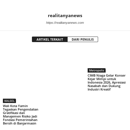
realitanyanews
https://realitanyanews.com
ARTIKEL TERKAIT
DARI PENULIS
Metropolis
CIMB Niaga Gelar Konser
Kejar Mimpi untuk
Indonesia 2026, Apresiasi
Nasabah dan Dukung
Industri Kreatif
KALSEL
Wali Kota Yamin
Tegaskan Pengendalian
Gratifikasi dan
Manajemen Risiko Jadi
Fondasi Pemerintahan
Bersih di Banjarmasin