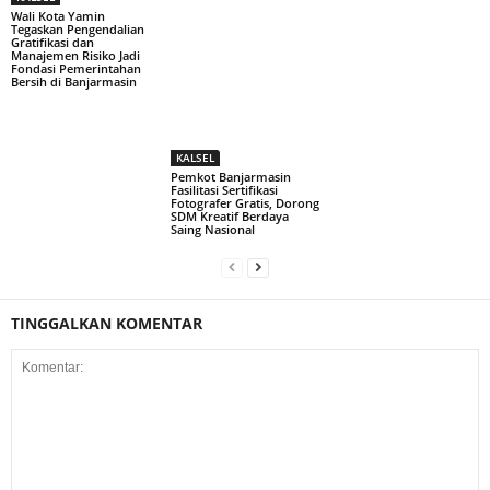
Wali Kota Yamin
Tegaskan Pengendalian
Gratifikasi dan
Manajemen Risiko Jadi
Fondasi Pemerintahan
Bersih di Banjarmasin
KALSEL
Pemkot Banjarmasin
Fasilitasi Sertifikasi
Fotografer Gratis, Dorong
SDM Kreatif Berdaya
Saing Nasional
TINGGALKAN KOMENTAR