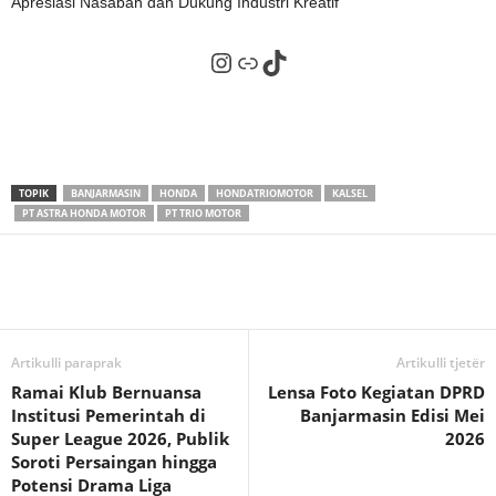
Apresiasi Nasabah dan Dukung Industri Kreatif
Instagram
Tautan
TikTok
TOPIK
BANJARMASIN
HONDA
HONDATRIOMOTOR
KALSEL
PT ASTRA HONDA MOTOR
PT TRIO MOTOR
Artikulli paraprak
Artikulli tjetër
Ramai Klub Bernuansa
Lensa Foto Kegiatan DPRD
Institusi Pemerintah di
Banjarmasin Edisi Mei
Super League 2026, Publik
2026
Soroti Persaingan hingga
Potensi Drama Liga