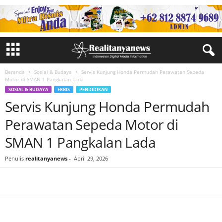
Beranda
Sosial & Budaya
Servis Kunjung Honda Permudah Perawatan Sepeda
Motor di SMAN 1 Pangkalan Lada
SOSIAL & BUDAYA
EKBIS
PENDIDIKAN
Servis Kunjung Honda Permudah
Perawatan Sepeda Motor di
SMAN 1 Pangkalan Lada
Penulis
realitanyanews
-
April 29, 2026