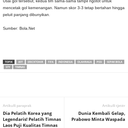
Usai gol tersebut, kedua tim sama-sama tampil ngotot untuk
mencetak gol kemenangan. Namun skor 3-3 tetap bertahan hingga
peluit panjang dibunyikan.
Sumber: Bola.Net
TOPIK
AFF
ERICKTOHIR
FIFA
INDONESIA
OLAHRAGA
PSSI
SEPAK BOLA
STY
TIMNAS
Artikulli paraprak
Artikulli tjetër
Dia Pelatih Korea yang
Dunia Kembali Gelap,
Legendaris! Pelatih Timnas
Prabowo Minta Waspada
Laos Puji Kualitas Timnas