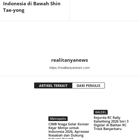
Indonesia di Bawah Shin
Tae-yong
realitanyanews
https://realitanyanews.com
ARTIKEL TERKAIT
DARI PENULIS
KALSEL
Kejurda RC Rally
Metropolis
Kalselteng 2026 Seri 3
CIMB Niaga Gelar Konser
Digelar di Balitan RC
Kejar Mimpi untuk
Track Banjarbaru
Indonesia 2026, Apresiasi
Nasabah dan Dukung
Industri Kreatif