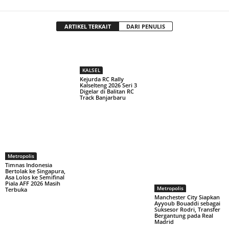
ARTIKEL TERKAIT
DARI PENULIS
KALSEL
Kejurda RC Rally
Kalselteng 2026 Seri 3
Digelar di Balitan RC
Track Banjarbaru
Metropolis
Timnas Indonesia
Bertolak ke Singapura,
Asa Lolos ke Semifinal
Piala AFF 2026 Masih
Metropolis
Terbuka
Manchester City Siapkan
Ayyoub Bouaddi sebagai
Suksesor Rodri, Transfer
Bergantung pada Real
Madrid