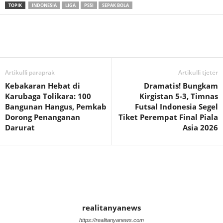
TOPIK
INDONESIA
LIGA
PSSI
SEPAK BOLA
Artikulli paraprak
Artikulli tjetër
Kebakaran Hebat di
Dramatis! Bungkam
Karubaga Tolikara: 100
Kirgistan 5-3, Timnas
Bangunan Hangus, Pemkab
Futsal Indonesia Segel
Dorong Penanganan
Tiket Perempat Final Piala
Darurat
Asia 2026
realitanyanews
https://realitanyanews.com