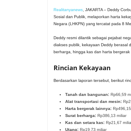
Realitanyanews
, JAKARTA – Deddy Corbuz
Sosial dan Publik, melaporkan harta ke
Negara (LHKPN) yang tercatat pada 8 Mei
Deddy resmi dilantik sebagai pejabat ne
diakses publik, kekayaan Deddy berasal da
berharga, hingga kas dan harta bergerak 
Rincian Kekayaan
Berdasarkan laporan tersebut, berikut rin
Tanah dan bangunan:
Rp66,59 mi
Alat transportasi dan mesin:
Rp2,
Harta bergerak lainnya:
Rp496,15 
Surat berharga:
Rp386,13 miliar
Kas dan setara kas:
Rp21,67 milia
Utang:
Rp19,73 miliar