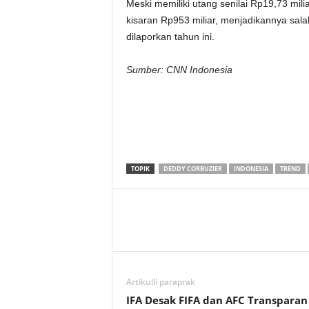
Meski memiliki utang senilai Rp19,73 mili
kisaran Rp953 miliar, menjadikannya sal
dilaporkan tahun ini.
Sumber: CNN Indonesia
TOPIK
DEDDY CORBUZIER
INDONESIA
TREND
Artikulli paraprak
IFA Desak FIFA dan AFC Transparan