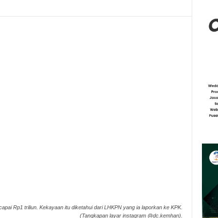
pai Rp1 triliun. Kekayaan itu diketahui dari LHKPN yang ia laporkan ke KPK.
(Tangkapan layar instagram @dc.kemhan).