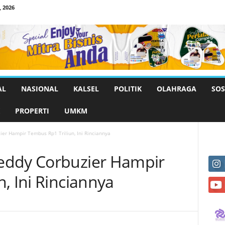
 2026
AL
NASIONAL
KALSEL
POLITIK
OLAHRAGA
SOS
PROPERTI
UMKM
er Hampir Tembus Rp1 Triliun, Ini Rinciannya
eddy Corbuzier Hampir
, Ini Rinciannya