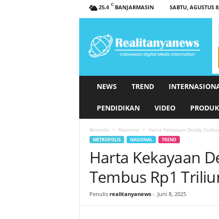
C
BANJARMASIN
SABTU, AGUSTUS 8,
25.4
r
e
a
l
i
t
a
NEWS
TREND
INTERNASION
n
y
PENDIDIKAN
VIDEO
PRODUK
a
n
Beranda
Nasional
Harta Kekayaan Deddy Corbuzi
e
METROPOLIS
NASIONAL
TREND
w
Harta Kekayaan D
s
.
Tembus Rp1 Triliun
c
o
Penulis
realitanyanews
-
Juni 8, 2025
m