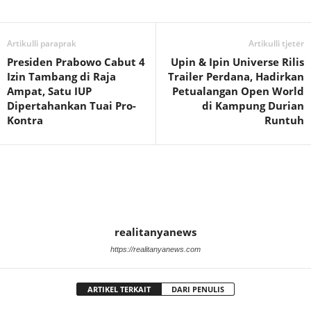
Artikulli paraprak
Artikulli tjetër
Presiden Prabowo Cabut 4
Upin & Ipin Universe Rilis
Izin Tambang di Raja
Trailer Perdana, Hadirkan
Ampat, Satu IUP
Petualangan Open World
Dipertahankan Tuai Pro-
di Kampung Durian
Kontra
Runtuh
realitanyanews
https://realitanyanews.com
ARTIKEL TERKAIT
DARI PENULIS