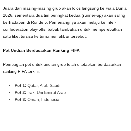
Juara dari masing-masing grup akan lolos langsung ke Piala Dunia
2026, sementara dua tim peringkat kedua (runner-up) akan saling
berhadapan di Ronde 5. Pemenangnya akan melaju ke Inter-
confederation play-offs, babak tambahan untuk memperebutkan
satu tiket tersisa ke turnamen akbar tersebut.
Pot Undian Berdasarkan Ranking FIFA
Pembagian pot untuk undian grup telah ditetapkan berdasarkan
ranking FIFA terkini:
Pot 1:
Qatar, Arab Saudi
Pot 2:
Irak, Uni Emirat Arab
Pot 3:
Oman, Indonesia