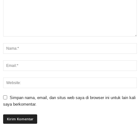
Simpan nama, email, dan situs web saya di browser ini untuk lain kali
saya berkomentar.