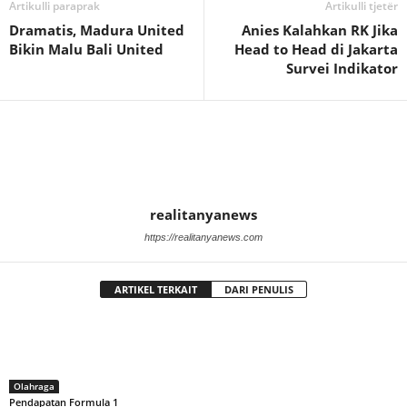
Artikulli paraprak
Artikulli tjetër
Dramatis, Madura United
Anies Kalahkan RK Jika
Bikin Malu Bali United
Head to Head di Jakarta
Survei Indikator
realitanyanews
https://realitanyanews.com
ARTIKEL TERKAIT
DARI PENULIS
Olahraga
Pendapatan Formula 1