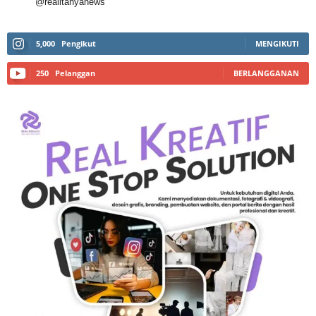
@realitanyanews
5,000
Pengikut
MENGIKUTI
250
Pelanggan
BERLANGGANAN