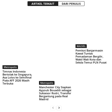
ARTIKEL TERKAIT
DARI PENULIS
KALSEL
Pemkot Banjarmasin
Kawal Tuntas
Pemadaman Bergilir,
Wakil Wali Kota dan
Sekda Temui PLN Pusat
Metropolis
Timnas Indonesia
Bertolak ke Singapura,
Asa Lolos ke Semifinal
Piala AFF 2026 Masih
Metropolis
Terbuka
Manchester City Siapkan
Ayyoub Bouaddi sebagai
Suksesor Rodri, Transfer
Bergantung pada Real
Madrid