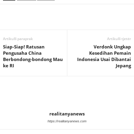
Artikulli paraprak
Artikulli tjetër
Siap-Siap! Ratusan
Verdonk Ungkap
Pengusaha China
Kesedihan Pemain
Berbondong-bondong Mau
Indonesia Usai Dibantai
ke RI
Jepang
realitanyanews
https://realitanyanews.com