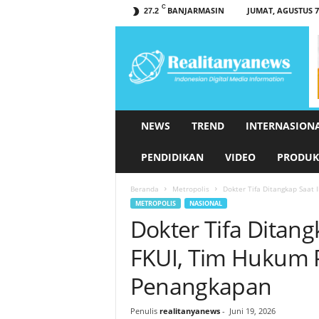
C
BANJARMASIN
JUMAT, AGUSTUS 7,
27.2
r
e
a
l
i
t
a
NEWS
TREND
INTERNASION
n
y
PENDIDIKAN
VIDEO
PRODUK
a
n
Beranda
Metropolis
Dokter Tifa Ditangkap Saat 
e
METROPOLIS
NASIONAL
w
Dokter Tifa Ditang
s
.
FKUI, Tim Hukum 
c
o
Penangkapan
m
Penulis
realitanyanews
-
Juni 19, 2026