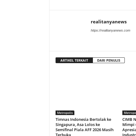
realitanyanews
https://realitanyanews.com
ARTIKEL TERKAIT
DARI PENULIS
Metropolis
Metropo
Timnas Indonesia Bertolak ke
CIMB N
Singapura, Asa Lolos ke
Mimpi 
Semifinal Piala AFF 2026 Masih
Apresi
Terbuka
Industr