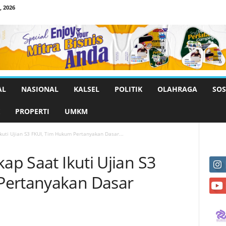
 2026
AL
NASIONAL
KALSEL
POLITIK
OLAHRAGA
SOS
PROPERTI
UMKM
Ikuti Ujian S3 FKUI, Tim Hukum Pertanyakan Dasar...
kap Saat Ikuti Ujian S3
Pertanyakan Dasar