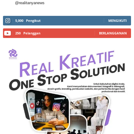
@realitanyanews
5,000
Pengikut
MENGIKUTI
250
Pelanggan
BERLANGGANAN